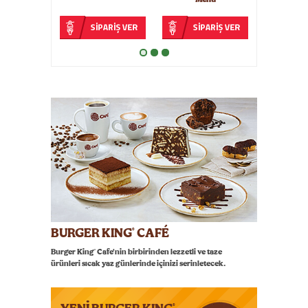
1
BURGER KING
CAFÉ
®
Burger King
Cafe'nin birbirinden lezzetli ve taze
®
ürünleri sıcak yaz günlerinde içinizi serinletecek.
®