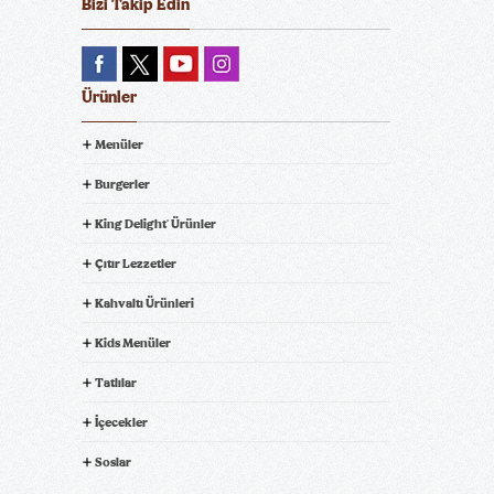
Bizi Takip Edin
Ürünler
Menüler
Burgerler
King Delight
Ürünler
®
Çıtır Lezzetler
Kahvaltı Ürünleri
Kids Menüler
Tatlılar
İçecekler
Soslar