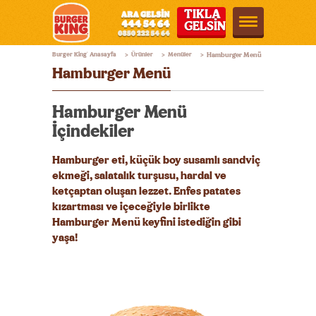
TIKLA
GELSİN
Burger
Burger King
Anasayfa
Ürünler
Menüler
Hamburger Menü
®
>
>
>
King®
Hamburger Menü
Türkiye
Hamburger Menü
İçindekiler
Hamburger eti, küçük boy susamlı sandviç
ekmeği, salatalık turşusu, hardal ve
ketçaptan oluşan lezzet. Enfes patates
kızartması ve içeceğiyle birlikte
Hamburger Menü keyfini istediğin gibi
yaşa!