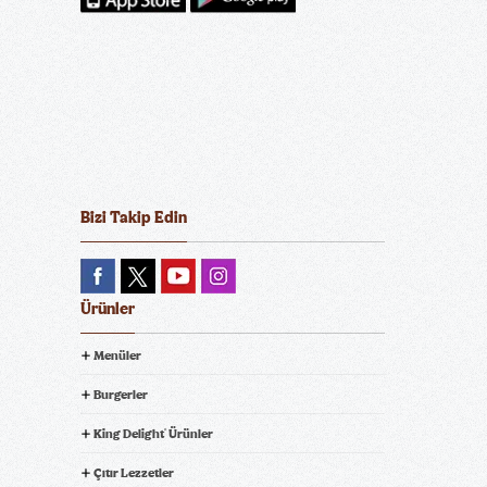
Double Whopper
Menü
Triple Whopper
Menü
®
®
Whopper Jr.
Menü
Plant-Based Whopper
®
®
Bizi Takip Edin
Menü
Ürünler
Menüler
Double Whopper Jr.
King Beef Burger Menü
®
Burgerler
Menü
King Delight
Ürünler
®
Çıtır Lezzetler