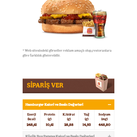
* Web sitesindeki görseller reklam amaçlı olup,restoranlara
göre farklılık gösterebilir.
SİPARİŞ VER
Hamburger Kalori ve Besin Değerleri
Enerji
Protein
K.hidrat
Yağ
Sodyum
(kcal)
(g)
(g)
(g)
(mg)
245,61
10,61
28,88
14,93
448,80
Küçük Boy Patates Kalori ve Besin Değerleri