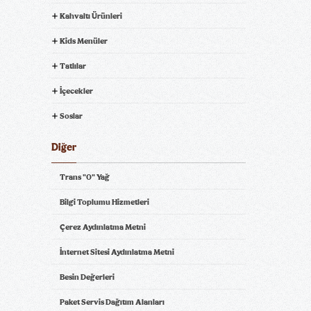
Kahvaltı Ürünleri
Kids Menüler
Trüflü King Beef Burger
Chicken Big King Menü
Menü
Tatlılar
İçecekler
Soslar
Diğer
Tavuklu Barbekü
Etli Barbekü Brioche
®
Trans "0" Yağ
Brioche
Menü
Menü
®
Bilgi Toplumu Hizmetleri
Çerez Aydınlatma Metni
İnternet Sitesi Aydınlatma Metni
Besin Değerleri
BK Steakhouse Burger
Köfteburger
Menü
®
®
Menü
Paket Servis Dağıtım Alanları