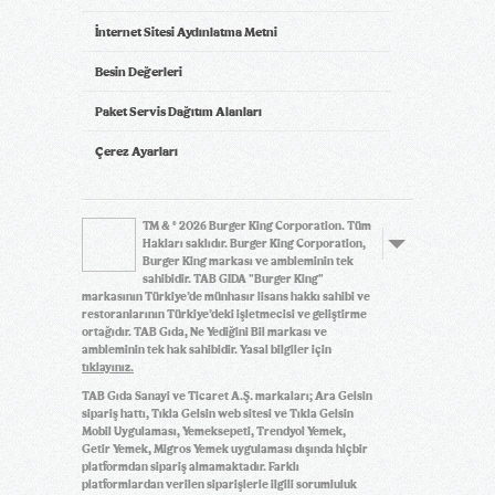
İnternet Sitesi Aydınlatma Metni
Besin Değerleri
Paket Servis Dağıtım Alanları
Çerez Ayarları
TM & © 2026 Burger King Corporation. Tüm
Hakları saklıdır. Burger King Corporation,
Burger King markası ve ambleminin tek
sahibidir. TAB GIDA "Burger King"
markasının Türkiye’de münhasır lisans hakkı sahibi ve
restoranlarının Türkiye’deki işletmecisi ve geliştirme
ortağıdır. TAB Gıda, Ne Yediğini Bil markası ve
ambleminin tek hak sahibidir. Yasal bilgiler için
tıklayınız.
TAB Gıda Sanayi ve Ticaret A.Ş. markaları; Ara Gelsin
sipariş hattı, Tıkla Gelsin web sitesi ve Tıkla Gelsin
Mobil Uygulaması, Yemeksepeti, Trendyol Yemek,
Getir Yemek, Migros Yemek uygulaması dışında hiçbir
platformdan sipariş almamaktadır. Farklı
platformlardan verilen siparişlerle ilgili sorumluluk