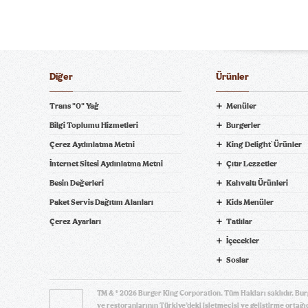
Diğer
Ürünler
Trans "0" Yağ
Menüler
Bilgi Toplumu Hizmetleri
Burgerler
Pamuk Şeker Blueberry Pearl
Pamuk Şeker Strawberry Gold
Çerez Aydınlatma Metni
King Delight
Ürünler
®
ni Bil
İnternet Sitesi Aydınlatma Metni
Çıtır Lezzetler
Besin Değerleri
Kahvaltı Ürünleri
Paket Servis Dağıtım Alanları
Kids Menüler
pariş Ver! tiklagelsin.com
Çerez Ayarları
Tatlılar
İçecekler
Soslar
Fuse Tea
Fanta
TM & © 2026 Burger King Corporation. Tüm Hakları saklıdır. Bur
ve restoranlarının Türkiye’deki işletmecisi ve geliştirme ortağıd