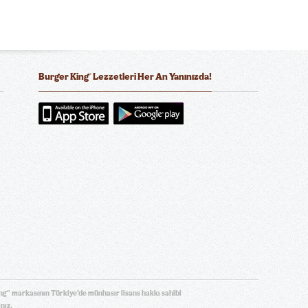
®
Burger King
Lezzetleri Her An Yanınızda!
ola Zero Sugar
an (300 ml.)
ng" markasının Türkiye’de münhasır lisans hakkı sahibi
ınız.