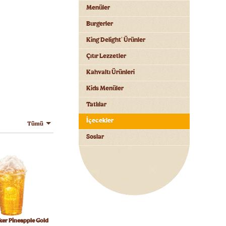
Menüler
Burgerler
King Delight
Ürünler
®
Çıtır Lezzetler
Kahvaltı Ürünleri
Kids Menüler
Tatlılar
İçecekler
Tümü
Soslar
er Pineapple Gold