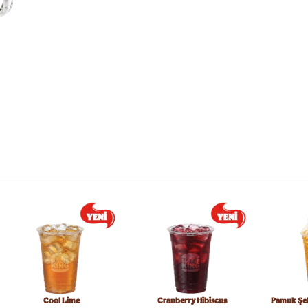
Cool Lime
Cranberry Hibiscus
Pamuk Şek