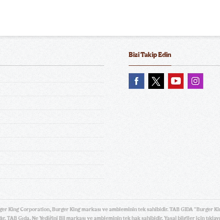
Bizi Takip Edin
Coca-Cola
Coca-Cola Light
Coca-C
Sprite
Ayran (195 ml.)
Ayr
ger King Corporation, Burger King markası ve ambleminin tek sahibidir. TAB GIDA "Burger Ki
ır. TAB Gıda, Ne Yediğini Bil markası ve ambleminin tek hak sahibidir. Yasal bilgiler için
tıklay