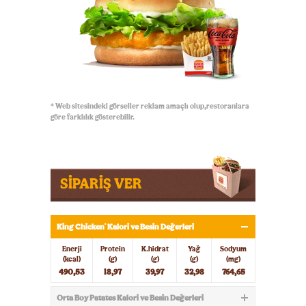
* Web sitesindeki görseller reklam amaçlı olup,restoranlara
göre farklılık gösterebilir.
SİPARİŞ VER
King Chicken
Kalori ve Besin Değerleri
®
Enerji
Protein
K.hidrat
Yağ
Sodyum
(kcal)
(g)
(g)
(g)
(mg)
490,53
18,97
39,97
32,98
764,65
Orta Boy Patates Kalori ve Besin Değerleri