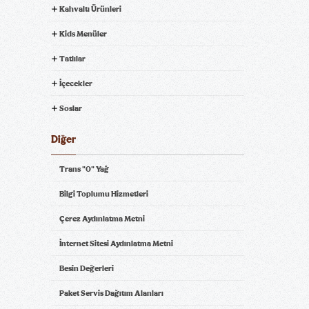
Kahvaltı Ürünleri
Kids Menüler
Trüflü King Beef Burger
Chicken Big King Menü
Menü
Tatlılar
İçecekler
Soslar
Diğer
Tavuklu Barbekü
Etli Barbekü Brioche
®
Trans "0" Yağ
Brioche
Menü
Menü
®
Bilgi Toplumu Hizmetleri
Çerez Aydınlatma Metni
İnternet Sitesi Aydınlatma Metni
Besin Değerleri
BK Steakhouse Burger
Köfteburger
Menü
®
®
Menü
Paket Servis Dağıtım Alanları