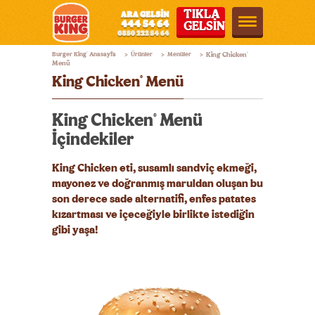
TIKLA
GELSİN
Burger
Burger King
Anasayfa
Ürünler
Menüler
King Chicken
®
®
>
>
>
King®
Menü
King Chicken
Menü
®
Türkiye
King Chicken
Menü
®
İçindekiler
King Chicken eti, susamlı sandviç ekmeği,
mayonez ve doğranmış maruldan oluşan bu
son derece sade alternatifi, enfes patates
kızartması ve içeceğiyle birlikte istediğin
gibi yaşa!