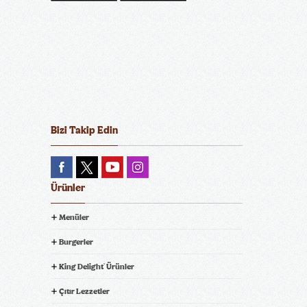
Double Whopper
Menü
Triple Whopper
Menü
®
®
Whopper Jr.
Menü
Plant-Based Whopper
®
®
Bizi Takip Edin
Menü
Ürünler
Menüler
Double Whopper Jr.
King Beef Burger Menü
®
Burgerler
Menü
King Delight
Ürünler
®
Çıtır Lezzetler