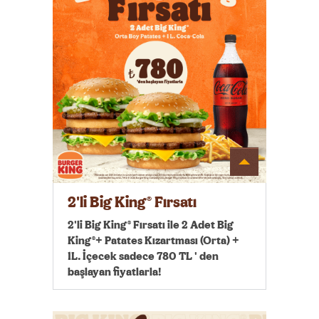
Detayı
Göster
2'li Big King® Fırsatı
2'li Big King® Fırsatı ile 2 Adet Big
King®+ Patates Kızartması (Orta) +
1L. İçecek sadece 780 TL ' den
başlayan fiyatlarla!