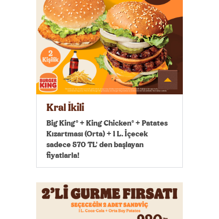
Detayı
Göster
Kral İkili
Big King® + King Chicken® + Patates
Kızartması (Orta) + 1 L. İçecek
sadece 570 TL' den başlayan
fiyatlarla!