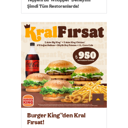
Yepyeni bir Whopper
Deneyimi
Şimdi Tüm Restoranlarda!
Detayı
Göster
Burger King
’den Kral
®
Fırsat!