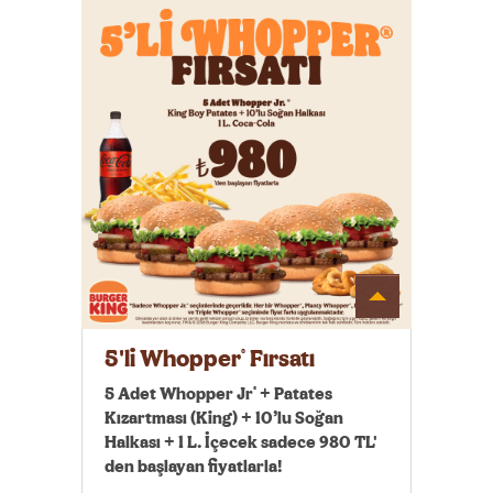
Detayı
Göster
5'li Whopper
Fırsatı
®
5 Adet Whopper Jr
+ Patates
®
Kızartması (King) + 10’lu Soğan
Halkası + 1 L. İçecek sadece 980 TL'
den başlayan fiyatlarla!