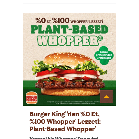
Detayı
Göster
Burger King
’den %0 Et,
®
%100 Whopper
Lezzeti:
®
Plant-Based Whopper
®
®