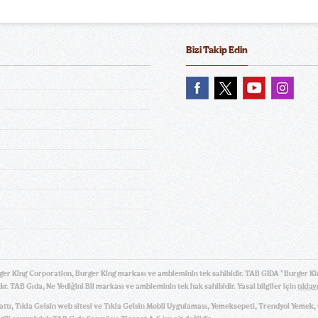
Bizi Takip Edin
Coca-Cola
Coca-Cola Light
Coca-C
Sprite
Ayran (195 ml.)
Ayr
ger King Corporation, Burger King markası ve ambleminin tek sahibidir. TAB GIDA "Burger Ki
ır. TAB Gıda, Ne Yediğini Bil markası ve ambleminin tek hak sahibidir. Yasal bilgiler için
tıklay
hattı, Tıkla Gelsin web sitesi ve Tıkla Gelsin Mobil Uygulaması, Yemeksepeti, Trendyol Yemek