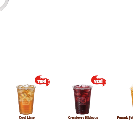
Cool Lime
Cranberry Hibiscus
Pamuk Şek