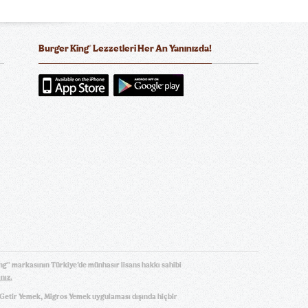
®
Burger King
Lezzetleri Her An Yanınızda!
ola Zero Sugar
an (300 ml.)
ng" markasının Türkiye’de münhasır lisans hakkı sahibi
ınız.
, Getir Yemek, Migros Yemek uygulaması dışında hiçbir