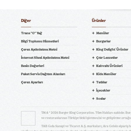
Diğer
Ürünler
Trans "0" Yağ
Menüler
Bilgi Toplumu Hizmetleri
Burgerler
Pamuk Şeker Blueberry Pearl
Pamuk Şeker Strawberry Gold
Çerez Aydınlatma Metni
King Delight
Ürünler
®
ni Bil
İnternet Sitesi Aydınlatma Metni
Çıtır Lezzetler
Besin Değerleri
Kahvaltı Ürünleri
Paket Servis Dağıtım Alanları
Kids Menüler
pariş Ver! tiklagelsin.com
Çerez Ayarları
Tatlılar
İçecekler
Soslar
Fuse Tea
Fanta
TM & © 2026 Burger King Corporation. Tüm Hakları saklıdır. Bur
ve restoranlarının Türkiye’deki işletmecisi ve geliştirme ortağıd
TAB Gıda Sanayi ve Ticaret A.Ş. markaları; Ara Gelsin sipariş 