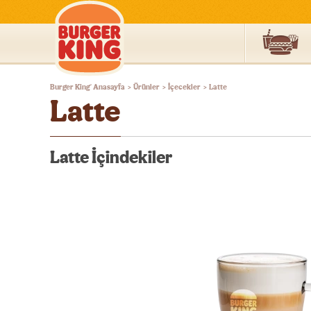
Burger
Burger King
Anasayfa
Ürünler
İçecekler
Latte
®
>
>
>
King®
Latte
Türkiye
Latte İçindekiler