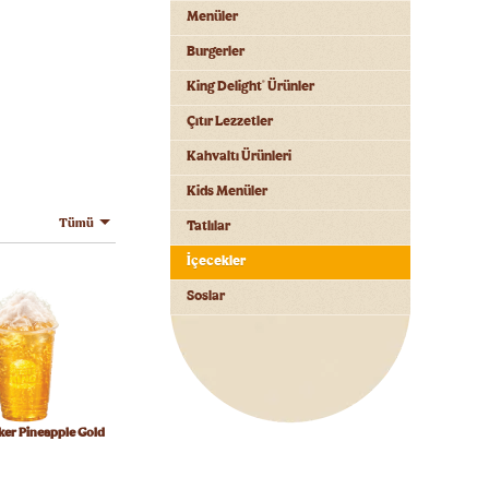
Menüler
Burgerler
King Delight
Ürünler
®
Çıtır Lezzetler
Kahvaltı Ürünleri
Kids Menüler
Tümü
Tatlılar
İçecekler
Soslar
er Pineapple Gold