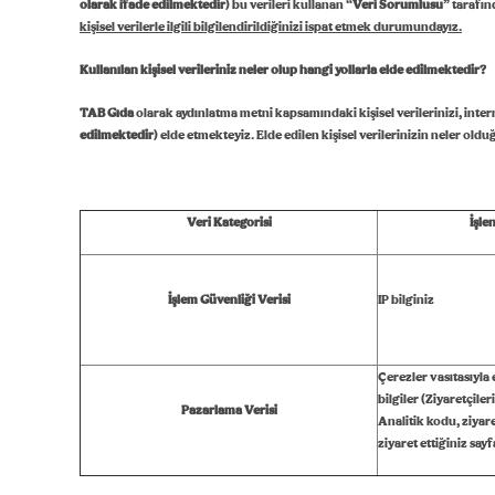
olarak ifade edilmektedir
) bu verileri kullanan “
Veri Sorumlusu
” tarafın
kişisel verilerle ilgili bilgilendirildiğinizi ispat etmek durumundayız.
Kullanılan kişisel verileriniz neler olup hangi yollarla elde edilmektedir?
TAB Gıda
olarak aydınlatma metni kapsamındaki kişisel verilerinizi, internet 
edilmektedir
) elde etmekteyiz. Elde edilen kişisel verilerinizin neler ol
Veri Kategorisi
İşle
İşlem Güvenliği Verisi
IP bilginiz
Çerezler vasıtasıyla e
bilgiler (Ziyaretçile
Pazarlama Verisi
Analitik kodu, ziyaret
ziyaret ettiğiniz sayf