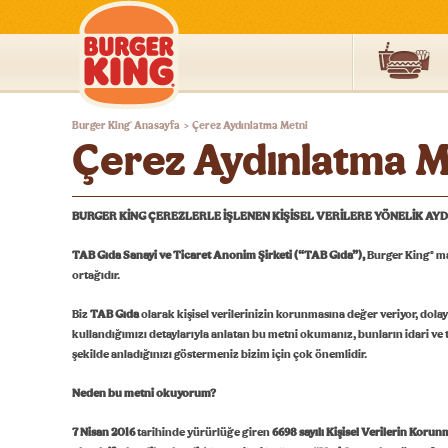
Burger
Burger King
Anasayfa
Çerez Aydınlatma Metni
®
>
King®
Çerez Aydınlatma M
Türkiye
BURGER KİNG ÇEREZLERLE İŞLENEN KİŞİSEL VERİLERE YÖNELİK AY
TAB Gıda Sanayi ve Ticaret Anonim Şirketi (“TAB Gıda”),
Burger King® ma
ortağıdır.
Biz
TAB Gıda
olarak kişisel verilerinizin korunmasına değer veriyor, dolayı
kullandığımızı detaylarıyla anlatan bu metni okumanız, bunların idari ve
şekilde anladığınızı göstermeniz bizim için çok önemlidir.
Neden bu metni okuyorum?
7 Nisan 2016
tarihinde yürürlüğe giren
6698
sayılı
Kişisel Verilerin Koru