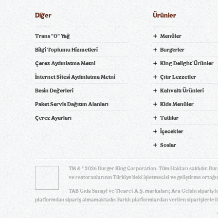
Diğer
Ürünler
Trans "0" Yağ
Menüler
Bilgi Toplumu Hizmetleri
Burgerler
Çerez Aydınlatma Metni
King Delight
Ürünler
®
ni Bil
İnternet Sitesi Aydınlatma Metni
Çıtır Lezzetler
Besin Değerleri
Kahvaltı Ürünleri
Paket Servis Dağıtım Alanları
Kids Menüler
pariş Ver! tiklagelsin.com
Çerez Ayarları
Tatlılar
İçecekler
Soslar
TM & © 2026 Burger King Corporation. Tüm Hakları saklıdır. Bur
ve restoranlarının Türkiye’deki işletmecisi ve geliştirme ortağıd
TAB Gıda Sanayi ve Ticaret A.Ş. markaları; Ara Gelsin sipariş 
platformdan sipariş almamaktadır. Farklı platformlardan verilen siparişlerle il