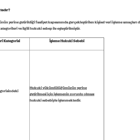
ktadır?
n yerine getirildiği faaliyet kapsamında gerçekleştirilen kişisel veri işleme amaçları de
egorileri ve ilgili hukuki sebep ile eşleştirilmiştir.
Veri Kategorisi
İşleme Hukuki Sebebi
Hukuki yükümlülüğümüzün yerine
egorisindeki
getirilmesi için işlemenin zorunlu olması
hukuki sebebiyle işlenmektedir.