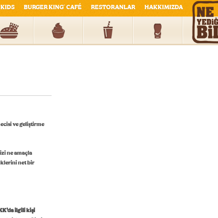
KIDS
BURGER KING
CAFÉ
RESTORANLAR
HAKKIMIZDA
®
cisi ve geliştirme
nizi ne amaçla
lerini net bir
’da ilgili kişi