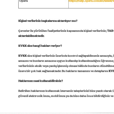
Opera
https://help.opera.com/en/latest
Kişisel verileriniz başkalarına aktarılıyor mu?
Çerezler ile yürütülen faaliyetlerimiz kapsamında kişisel verileriniz;
TAB 
aktarılabilmektedir.
KVKK size hangi hakları veriyor?
KVKK
size kişisel verileriniz üzerinde kontrol sağlayabilmeniz amacıyla, (a
amacını ve bunların amacına uygun kullanılıp kullanılmadığını öğrenme; (d) 
verilerinizin eksik veya yanlış işlenmiş olması hâlinde bunların düzeltilmes
üzere bir çok hak sağlamaktadır. Bu hakların tamamını ve detaylarını
KV
Haklarınızı nasıl kullanabilirsiniz?
Belirtilen haklarınızı kullanmak isterseniz taleplerinizi bize yazılı olarak
güvenli elektronik imza, mobil imza ya da bize daha önce bildirdiğiniz ve