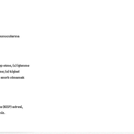
t sunucularına
lep etme, (c) işlenme
e; (e) kişisel
a sınırlı olmamak
ta (KEP) adresi,
niz.