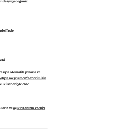
ında işleyeceğimiz
nde ifade
ebi
ıtasıyla otomatik yollarla ve
ydıyla meşru menfaatlerimizin
uki sebebiyle elde
ollarla ve
açık rızanızın varlığı