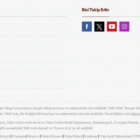
Bizi Takip Edin
ger King Corporation, Burger King markası ve ambleminin tek sahibidir. TAB GIDA "Burger Ki
ır. TAB Gıda, Ne Yediğini Bil markası ve ambleminin tek hak sahibidir. Yasal bilgiler için
tıklay
hattı, Tıkla Gelsin web sitesi ve Tıkla Gelsin Mobil Uygulaması, Yemeksepeti, Trendyol Yemek
gili sorumluluk TAB Gıda Sanayi ve Ticaret A.Ş.'ye ait değildir.
Arby's
|
Popeyes
|
Sbarro
|
Usta Dönerci
|
Usta Pideci
|
Subway
|
Tab Gıda Yatırımları (TFI