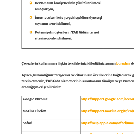
Reklamcılık faaliyetlerinin yürütülebilmesi
amaçlarıyla,
İnternet sitemizde gerçekleştirilen ziyaretçi
sayısının artırılabilmesi,
Potansiyel müşterilerin
TAB Gıda
internet
sitesine yönlendirilmesi,
Çerezlerin kullanımına ilişkin tercihlerinizi dilediğiniz zaman
buradan
de
Ayrıca, kullandığınız tarayıcınız ve cihazınızın özelliklerine bağlı olarak
tercih etmeniz,
TAB Gıda
hizmetlerinin sunulmasını tümüyle veya kısmen eng
aracılığıyla erişebilirsiniz:
Google Chrome
https://support.google.com/accou
Mozilla Firefox
https://support.mozilla.org/tr/k
Safari
https://help.apple.com/safari/mac