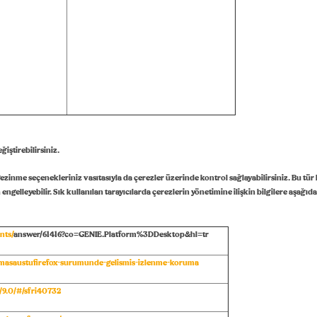
ğiştirebilirsiniz.
 gezinme seçenekleriniz vasıtasıyla da çerezler üzerinde kontrol sağlayabilirsiniz. Bu tür 
elleyebilir. Sık kullanılan tarayıcılarda çerezlerin yönetimine ilişkin bilgilere aşağıda
nts/
answer/61416?co=GENIE.Platform%3DDesktop&hl=tr
b/masaustufirefox-surumunde-gelismis-izlenme-koruma
/9.0/#/sfri40732