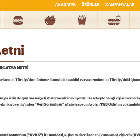
ANA SAYFA
ÜRÜNLER
KAMPANYALAR
etni
DINLATMA METNİ
rkasının Türkiye’de münhasır lisans hakkı sahibi ve restoranlarının Türkiye’deki işletme
sıyla sizin de aynı hassasiyeti göstermenizi bekliyoruz. Bu sebeple hangi kişisel verileri
 teknik güvenliğinden “
Veri Sorumlusu”
sıfatıyla sorumlu olan
TAB Gıda
’nın yükümlülük
nması Kanununun
(“
KVKK
”)
10.
maddesi
, kişisel verileri işlenen (kullanılan) kişilerin (
KVKK