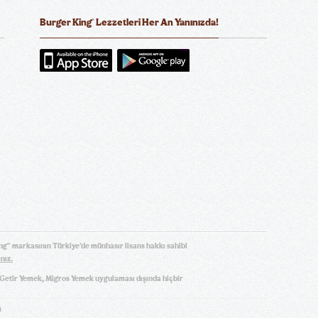
®
Burger King
Lezzetleri Her An Yanınızda!
ng" markasının Türkiye’de münhasır lisans hakkı sahibi
ınız.
, Getir Yemek, Migros Yemek uygulaması dışında hiçbir
)