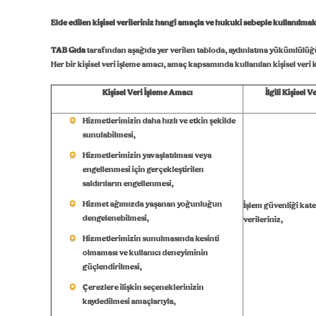
Elde edilen kişisel verileriniz hangi amaçla ve hukuki sebeple kullanılma
TAB Gıda
tarafından aşağıda yer verilen tabloda, aydınlatma yükümlülüğünü
Her bir kişisel veri işleme amacı, amaç kapsamında kullanılan kişisel veri kat
Kişisel Veri İşleme Amacı
İlgili Kişisel 
Hizmetlerimizin daha hızlı ve etkin şekilde
sunulabilmesi,
Hizmetlerimizin yavaşlatılması veya
engellenmesi için gerçekleştirilen
saldırıların engellenmesi,
Hizmet ağımızda yaşanan yoğunluğun
İşlem güvenliği kat
dengelenebilmesi,
verileriniz,
Hizmetlerimizin sunulmasında kesinti
olmaması ve kullanıcı deneyiminin
güçlendirilmesi,
Çerezlere ilişkin seçeneklerinizin
kaydedilmesi amaçlarıyla,