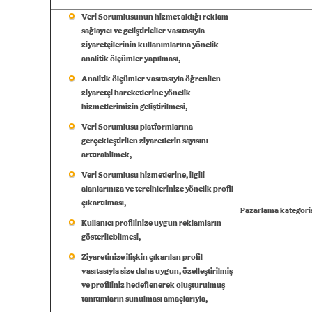
Veri Sorumlusunun hizmet aldığı reklam
sağlayıcı ve geliştiriciler vasıtasıyla
ziyaretçilerinin kullanımlarına yönelik
analitik ölçümler yapılması,
Analitik ölçümler vasıtasıyla öğrenilen
ziyaretçi hareketlerine yönelik
hizmetlerimizin geliştirilmesi,
Veri Sorumlusu platformlarına
gerçekleştirilen ziyaretlerin sayısını
arttırabilmek,
Veri Sorumlusu hizmetlerine, ilgili
alanlarınıza ve tercihlerinize yönelik profil
çıkartılması,
Pazarlama kategoris
Kullanıcı profilinize uygun reklamların
gösterilebilmesi,
Ziyaretinize ilişkin çıkarılan profil
vasıtasıyla size daha uygun, özelleştirilmiş
ve profiliniz hedeflenerek oluşturulmuş
tanıtımların sunulması amaçlarıyla,