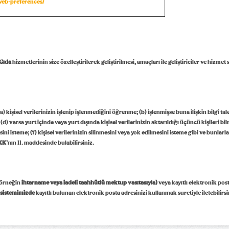
/web-preferences/
Gıda
hizmetlerinin size özelleştirilerek geliştirilmesi, amaçları ile geliştiriciler ve hizme
) kişisel verilerinizin işlenip işlenmediğini öğrenme; (b) işlenmişse buna ilişkin bilgi ta
varsa yurt içinde veya yurt dışında kişisel verilerinizin aktarıldığı üçüncü kişileri bilm
ini isteme; (f) kişisel verilerinizin silinmesini veya yok edilmesini isteme gibi ve bunlarl
KK
’nın 11. maddesinde bulabilirsiniz.
 (örneğin
ihtarname veya iadeli taahhütlü mektup vasıtasıyla)
veya kayıtlı elektronik pos
sistemimizde
kayıtlı bulunan elektronik posta adresinizi kullanmak suretiyle iletebilirsi