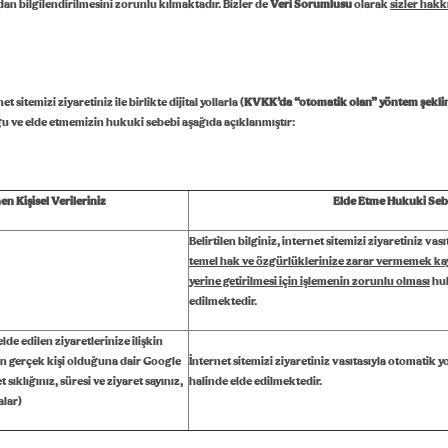
dan bilgilendirilmesini zorunlu kılmaktadır. Bizler de
Veri Sorumlusu
olarak
sizler hakk
sitemizi ziyaretiniz ile birlikte dijital yollarla (
KVKK’da “otomatik olan” yöntem şekli
duğu ve elde etmemizin hukuki sebebi aşağıda açıklanmıştır:
nen Kişisel Verileriniz
Elde Etme Hukuki Seb
Belirtilen bilginiz, internet sitemizi ziyaretiniz vas
t
emel hak ve özgürlüklerinize zarar vermemek ka
yerine getirilmesi için işlemenin zorunlu olması
huk
edilmektedir.
lde edilen ziyaretlerinize ilişkin
rin gerçek kişi olduğuna dair Google
İnternet sitemizi ziyaretiniz vasıtasıyla otomatik y
 sıklığınız, süresi ve ziyaret sayınız,
halinde elde edilmektedir.
alar)