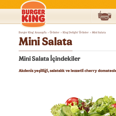
Burger
Burger King
Anasayfa
Ürünler
King Delight
Ürünler
Mini Salata
®
®
>
>
>
King®
Mini Salata
Türkiye
Mini Salata İçindekiler
Akdeniz yeşilliği, salatalık ve lezzetli cherry domate