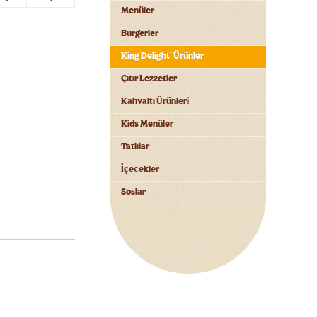
Menüler
Burgerler
King Delight
Ürünler
®
Çıtır Lezzetler
Kahvaltı Ürünleri
Kids Menüler
Tatlılar
İçecekler
Soslar