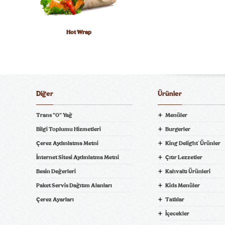
Hot Wrap
Diğer
Ürünler
Trans "0" Yağ
Menüler
Bilgi Toplumu Hizmetleri
Burgerler
Çerez Aydınlatma Metni
King Delight
Ürünler
®
ni Bil
İnternet Sitesi Aydınlatma Metni
Çıtır Lezzetler
Besin Değerleri
Kahvaltı Ürünleri
Paket Servis Dağıtım Alanları
Kids Menüler
pariş Ver! tiklagelsin.com
Çerez Ayarları
Tatlılar
İçecekler