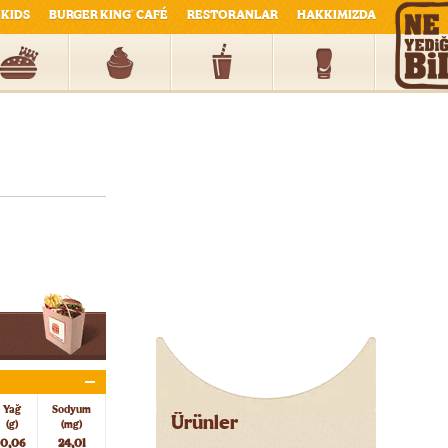
KIDS
BURGER KING
CAFÉ
RESTORANLAR
HAKKIMIZDA
®
Yağ
Sodyum
Ürünler
(g)
(mg)
0,06
24,01