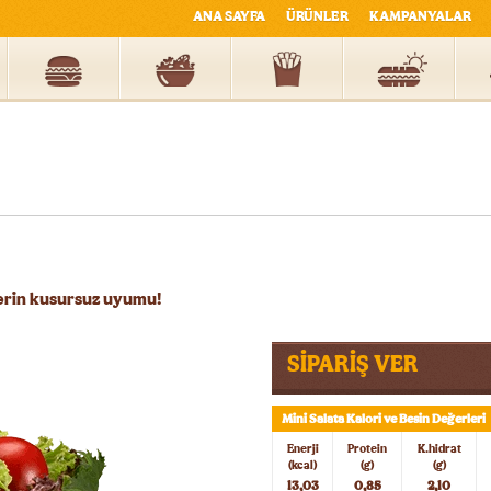
ANA SAYFA
ÜRÜNLER
KAMPANYALAR
slerin kusursuz uyumu!
SİPARİŞ VER
Mini Salata Kalori ve Besin Değerleri
Enerji
Protein
K.hidrat
(kcal)
(g)
(g)
13,03
0,85
2,10