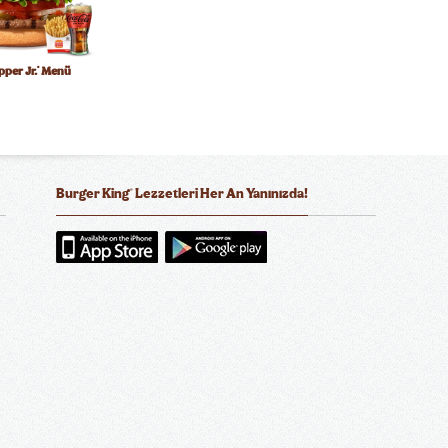
per Jr.
Menü
®
®
Burger King
Lezzetleri Her An Yanınızda!
n Big King Menü