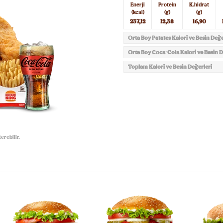
Enerji
Protein
K.hidrat
(kcal)
(g)
(g)
237,12
12,38
16,90
Orta Boy Patates Kalori ve Besin Değe
Orta Boy Coca-Cola Kalori ve Besin D
Toplam Kalori ve Besin Değerleri
erebilir.