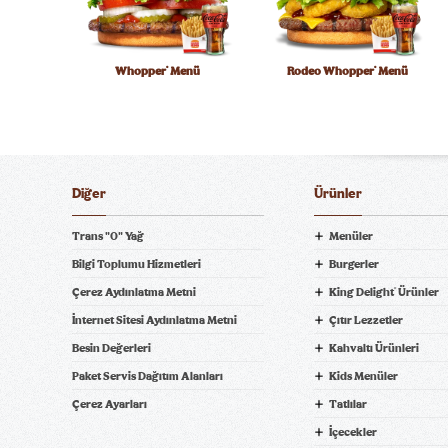
Whopper
Menü
Rodeo Whopper
Menü
®
®
Diğer
Ürünler
Trans "0" Yağ
Menüler
Bilgi Toplumu Hizmetleri
Burgerler
Plant-Based Whopper
Menü
Double Whopper Jr.
Menü
®
®
Çerez Aydınlatma Metni
King Delight
Ürünler
®
ni Bil
İnternet Sitesi Aydınlatma Metni
Çıtır Lezzetler
Besin Değerleri
Kahvaltı Ürünleri
Paket Servis Dağıtım Alanları
Kids Menüler
pariş Ver! tiklagelsin.com
Çerez Ayarları
Tatlılar
İçecekler