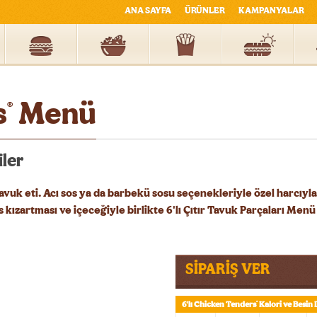
ANA SAYFA
ÜRÜNLER
KAMPANYALAR
s
Menü
®
ler
tavuk eti. Acı sos ya da barbekü sosu seçenekleriyle özel harcıyla
 kızartması ve içeceğiyle birlikte 6'lı Çıtır Tavuk Parçaları Menü
SİPARİŞ VER
6'lı Chicken Tenders
Kalori ve Besin 
®