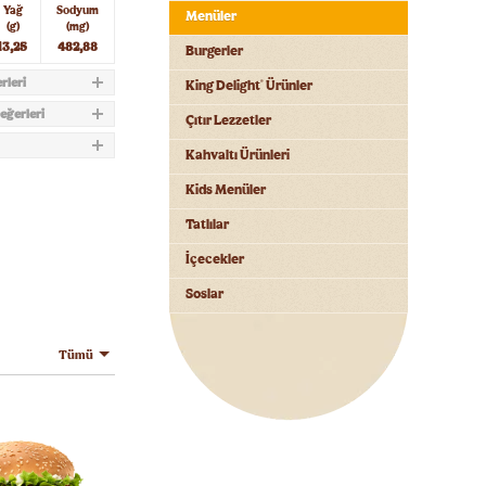
Yağ
Sodyum
Menüler
(g)
(mg)
13,25
482,88
Burgerler
rleri
King Delight
Ürünler
®
eğerleri
Çıtır Lezzetler
Kahvaltı Ürünleri
Kids Menüler
Tatlılar
İçecekler
Soslar
Tümü