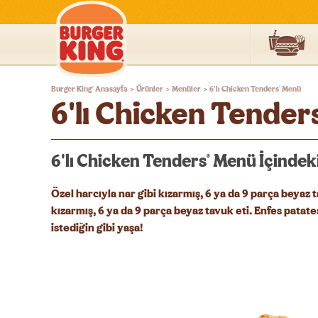
Burger
Burger King
Anasayfa
Ürünler
Menüler
6'lı Chicken Tenders
Menü
®
®
>
>
>
King®
6'lı Chicken Tender
Türkiye
6'lı Chicken Tenders
Menü İçindeki
®
Özel harcıyla nar gibi kızarmış, 6 ya da 9 parça beyaz 
kızarmış, 6 ya da 9 parça beyaz tavuk eti. Enfes patates
istediğin gibi yaşa!