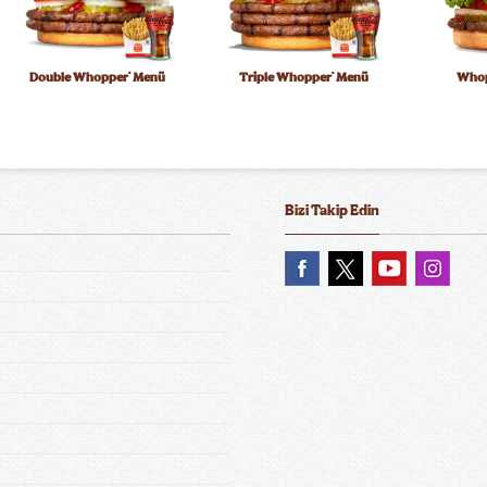
Double Whopper
Menü
Triple Whopper
Menü
Whop
®
®
Bizi Takip Edin
King Beef Burger Menü
Trüflü King Beef Burger Menü
Chicke