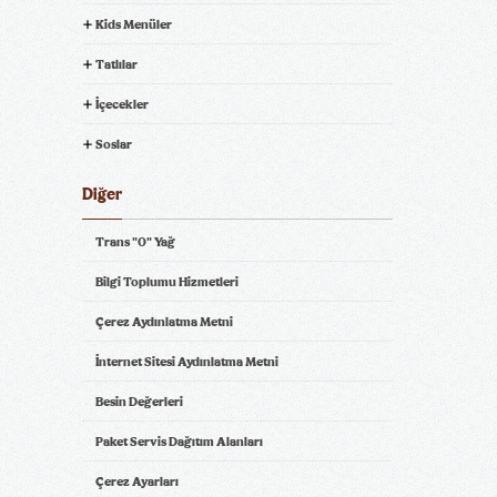
Kids Menüler
Coca-Cola Light
Coca-Cola Zero Sugar
Tatlılar
İçecekler
Soslar
Diğer
Fuse Tea
Fanta
Trans "0" Yağ
Bilgi Toplumu Hizmetleri
Çerez Aydınlatma Metni
İnternet Sitesi Aydınlatma Metni
Besin Değerleri
Sprite
Ayran (195 ml.)
Paket Servis Dağıtım Alanları
Çerez Ayarları