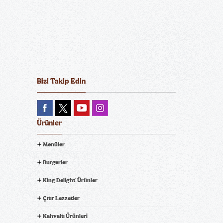
Pamuk Şeker Pineapple
Pamuk Şeker Blueberry
Bizi Takip Edin
Gold
Pearl
Ürünler
Menüler
Pamuk Şeker Strawberry
Coca-Cola
Burgerler
Gold
King Delight
Ürünler
®
Çıtır Lezzetler
Kahvaltı Ürünleri