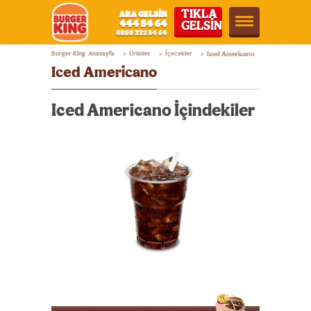
TIKLA
GELSİN
Burger
Burger King
Anasayfa
Ürünler
İçecekler
Iced Americano
®
>
>
>
King®
Iced Americano
Türkiye
Iced Americano İçindekiler