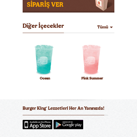
SİPARİŞ VER
Diğer İçecekler
Tümü
Ocean
Pink Summer
Burger King
Lezzetleri Her An Yanınızda!
®
Cool Lime
Cranberry Hibiscus