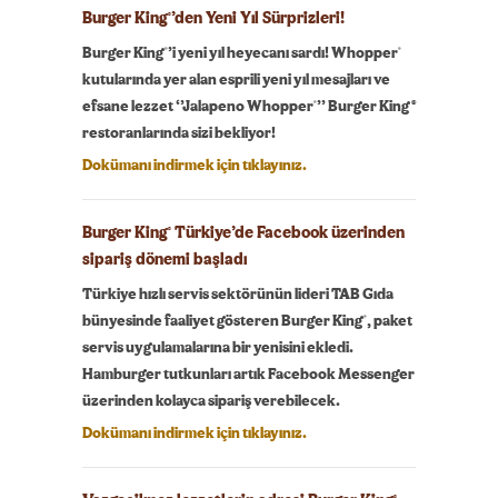
Burger King
’den Yeni Yıl Sürprizleri!
®
®
®
Burger King
’i yeni yıl heyecanı sardı! Whopper
kutularında yer alan esprili yeni yıl mesajları ve
®
efsane lezzet ‘’Jalapeno Whopper
’’ Burger King®
restoranlarında sizi bekliyor!
Dokümanı indirmek için tıklayınız.
Burger King
Türkiye’de Facebook üzerinden
®
sipariş dönemi başladı
Türkiye hızlı servis sektörünün lideri TAB Gıda
®
bünyesinde faaliyet gösteren Burger King
, paket
servis uygulamalarına bir yenisini ekledi.
Hamburger tutkunları artık Facebook Messenger
üzerinden kolayca sipariş verebilecek.
Dokümanı indirmek için tıklayınız.