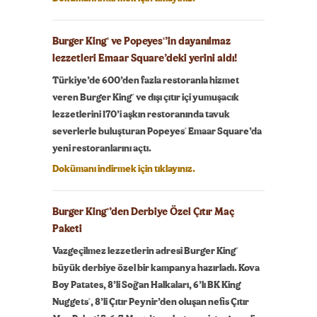
Burger King
ve Popeyes
’in dayanılmaz
®
®
lezzetleri Emaar Square’deki yerini aldı!
Türkiye’de 600’den fazla restoranla hizmet
®
veren Burger King
ve dışı çıtır içi yumuşacık
lezzetlerini 170’i aşkın restoranında tavuk
®
severlerle buluşturan Popeyes
Emaar Square’da
yeni restoranlarını açtı.
Dokümanı indirmek için tıklayınız.
Burger King
’den Derbiye Özel Çıtır Maç
®
Paketi
®
Vazgeçilmez lezzetlerin adresi Burger King
büyük derbiye özel bir kampanya hazırladı. Kova
Boy Patates, 8’li Soğan Halkaları, 6’lı BK King
®
Nuggets
, 8’li Çıtır Peynir’den oluşan nefis Çıtır