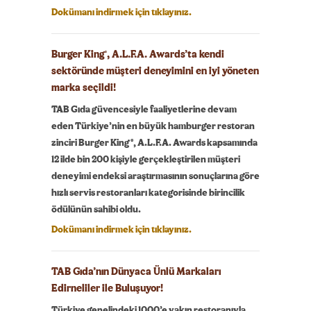
Dokümanı indirmek için tıklayınız.
Burger King
, A.L.F.A. Awards’ta kendi
®
sektöründe müşteri deneyimini en iyi yöneten
marka seçildi!
TAB Gıda güvencesiyle faaliyetlerine devam
eden Türkiye’nin en büyük hamburger restoran
zinciri Burger King®, A.L.F.A. Awards kapsamında
12 ilde bin 200 kişiyle gerçekleştirilen müşteri
deneyimi endeksi araştırmasının sonuçlarına göre
hızlı servis restoranları kategorisinde birincilik
ödülünün sahibi oldu.
Dokümanı indirmek için tıklayınız.
TAB Gıda’nın Dünyaca Ünlü Markaları
Edirneliler ile Buluşuyor!
Türkiye genelindeki 1000’e yakın restoranıyla