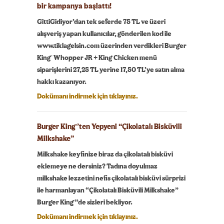
bir kampanya başlattı!
GittiGidiyor’dan tek seferde 75 TL ve üzeri
alışveriş yapan kullanıcılar, gönderilen kod ile
www.tiklagelsin.com üzerinden verdikleri Burger
®
King
Whopper JR + King Chicken menü
siparişlerini 27,25 TL yerine 17,50 TL’ye satın alma
hakkı kazanıyor.
Dokümanı indirmek için tıklayınız.
Burger King
’ten Yepyeni “Çikolatalı Bisküvili
®
Milkshake”
Milkshake keyfinize biraz da çikolatalı bisküvi
eklemeye ne dersiniz? Tadına doyulmaz
milkshake lezzetini nefis çikolatalı bisküvi sürprizi
ile harmanlayan “Çikolatalı Bisküvili Milkshake”
Burger King®’de sizleri bekliyor.
Dokümanı indirmek için tıklayınız.