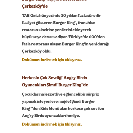
Çerkezköy’de
TAB Gıda bünyesinde 20 yıldan fazla süredir
®
faaliyet gösteren Burger King
, franchise
restoran zincirine yenilerini ekleyerek
büyümeye devam ediyor. Türkiye’de 600’den
fazla restorana ulaşan Burger King’in yeni durağı
Çerkezköy oldu.
Dokümanı indirmek için tıklayınız.
Herkesin Çok Sevdiği Angry Birds
Oyuncakları Şimdi Burger King
’de
®
Çocuklarına lezzetli ve eğlenceli bir sürpriz
yapmak isteyenlere müjde! Şimdi Burger
King®’den Kids Menü alan herkese çok sevilen
Angry Birds oyuncakları hediye.
Dokümanı indirmek için tıklayınız.