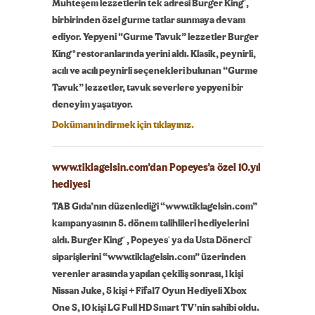
®
Muhteşem lezzetlerin tek adresi Burger King
,
birbirinden özel gurme tatlar sunmaya devam
ediyor. Yepyeni “Gurme Tavuk” lezzetler Burger
King® restoranlarında yerini aldı. Klasik, peynirli,
acılı ve acılı peynirli seçenekleri bulunan “Gurme
Tavuk” lezzetler, tavuk severlere yepyeni bir
deneyim yaşatıyor.
Dokümanı indirmek için tıklayınız.
www.tiklagelsin.com’dan Popeyes’a özel 10.yıl
hediyesi
TAB Gıda’nın düzenlediği “www.tiklagelsin.com”
kampanyasının 5. dönem talihlileri hediyelerini
®
®
®
aldı. Burger King
, Popeyes
ya da Usta Dönerci
siparişlerini “www.tiklagelsin.com” üzerinden
verenler arasında yapılan çekiliş sonrası, 1 kişi
Nissan Juke, 5 kişi + Fifa17 Oyun Hediyeli Xbox
One S, 10 kişi LG Full HD Smart TV’nin sahibi oldu.