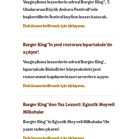
Vazgeçilmez lezzetlerin adresi Burger King®, 7.
Uluslararası Büyük Ankara Festivali’nde
başkentlilerin festival keyfine lezzet katacak.
Dokümanı indirmek için tıklayınız.
Burger King
’in yeni restoranı Ispartakule’de
®
açılıyor!
®
Vazgeçilmez lezzetlerin adresi Burger King
,
Ispartakule BizimEvler bünyesindeki yeni
restoranının kapılarını lezzet severlere açıyor.
Dokümanı indirmek için tıklayınız.
Burger King
’den Yaz Lezzeti: Egzotik Meyveli
®
Milkshake
®
Burger King
’in Egzotik Meyveli Milkshake’i ile
yazın tadını çıkarın!
Dokümanı indirmek için tıklayınız.