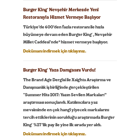
Burger King
Nevşehir Merkezde Yeni
®
Restoranıyla Hizmet Vermeye Başlıyor
Türkiye’de 600’den fazla restoranı ile hızla
®
büyümeye devam eden Burger King
, Nevşehir
Millet Caddesi’nde* hizmet vermeye başlıyor.
Dokümanı indirmek için tıklayınız.
Burger King
Yaza Damgasını Vurdu!
®
The Brand Age Dergisi ile Xsights Araştırma ve
Danışmanlık iş birliğinde gerçekleştirilen
"Summer Hits 2017: Yazın Sevilen Markaları”
araştırması sonuçlandı. Katılımcılara yaz
mevsiminde en çok hangi yiyecek markalarını
tercih ettiklerinin sorulduğu araştırmada Burger
®
King
%27’lik pay ile yine ilk sırada yer aldı.
Dokümanı indirmek için tıklayınız.