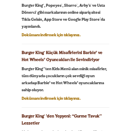
®
®
®
®
Burger King
, Popeyes
, Sbarro
, Arby's
ve Usta
®
Dönerci
gibi markalarının online sipariş sitesi
Tıkla Gelsin, App Store ve Google Play Store´da
yayınlandı.
Dokümanı indirmek için tıklayınız.
Burger King
Küçük Misafirlerini Barbie® ve
®
Hot Wheels® Oyuncakları ile Sevindiriyor
®
Burger King
’ten Kids Menü alan minik misafirler,
tüm dünyada çocukların çok sevdiği oyun
arkadaşı Barbie® ve Hot Wheels® oyuncaklarına
sahip oluyor.
Dokümanı indirmek için tıklayınız.
Burger King
’den Yepyeni: “Gurme Tavuk’’
®
Lezzetler