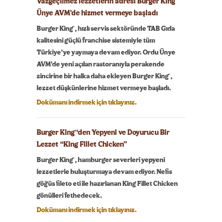
Vazgeçilmez lezzetlerin adresi Burger King
®
Ünye AVM’de hizmet vermeye başladı
®
Burger King
, hızlı servis sektöründe TAB Gıda
kalitesini güçlü franchise sistemiyle tüm
Türkiye’ye yaymaya devam ediyor. Ordu Ünye
AVM’de yeni açılan rastoranıyla perakende
®
zincirine bir halka daha ekleyen Burger King
,
lezzet düşkünlerine hizmet vermeye başladı.
Dokümanı indirmek için tıklayınız.
Burger King
‘den Yepyeni ve Doyurucu Bir
®
Lezzet “King Fillet Chicken”
®
Burger King
, hamburger severleri yepyeni
lezzetlerle buluşturmaya devam ediyor. Nefis
göğüs fileto eti ile hazırlanan King Fillet Chicken
gönülleri fethedecek.
Dokümanı indirmek için tıklayınız.