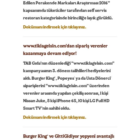
Edilen Perakende Markaları Araştırması 2016”
kapsamında tüketiciler tarafından self servis
restoran kategorisinde birinciliğe layık görüldü.
Dokümanı indirmek için tıklayınız.
www.tiklagelsin.com’dan sipariş verenler
kazanmaya devam ediyor!
TAB Gıda’nın düzenlediği “www.tiklagelsin.com”
kampanyasının 3. dönem talihlileri hediyelerini
®
®
®
aldı. Burger King
, Popeyes
ya da Usta Dönerci
siparişlerini “www.tiklagelsin.com” üzerinden
verenler arasında yapılan çekiliş sonrası, 1 kişi
Nissan Juke, 5 kişi iPhone 6S, 10 kişi LG Full HD
Smart TV’nin sahibi oldu.
Dokümanı indirmek için tıklayınız.
Burger King
ve GittiGidiyor yepyeni avantajlı
®