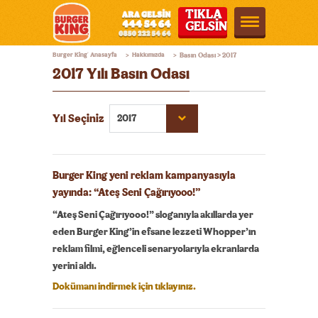
TIKLA
GELSİN
Burger
Burger King
Anasayfa
Hakkımızda
Basın Odası > 2017
®
>
>
King®
2017 Yılı Basın Odası
Türkiye
Yıl Seçiniz
2017
Burger King yeni reklam kampanyasıyla
yayında: “Ateş Seni Çağırıyooo!”
“Ateş Seni Çağırıyooo!” sloganıyla akıllarda yer
eden Burger King’in efsane lezzeti Whopper’ın
reklam filmi, eğlenceli senaryolarıyla ekranlarda
yerini aldı.
Dokümanı indirmek için tıklayınız.