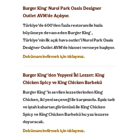
Burger King
Nurol Park Oasis Designer
®
Outlet AVM’de Açılıyor.
Türkiye’de 600’den fazla restoranı ile hızla
®
büyümeye devam eden Burger King
,
Türkiye’nin ilk açık hava outlet’i Nurol Park Oasis
Designer Outlet AVM’de hizmet vermeye başlıyor.
Dokümanı indirmek için tıklayınız.
Burger King
’den Yepyeni İki Lezzet: King
®
Chicken Spicy ve King Chicken Barbekü
®
Burger King
’in sevilen lezzetlerinden King
Chicken, iki yeni seçeneği ile karşınızda. Eşsiz tadı
ve iştah kabartan görüntüsü ile King Chicken
Spicy ve King Chicken Barbekü bu yaz lezzete
doyuracak.
Dokümanı indirmek için tıklayınız.