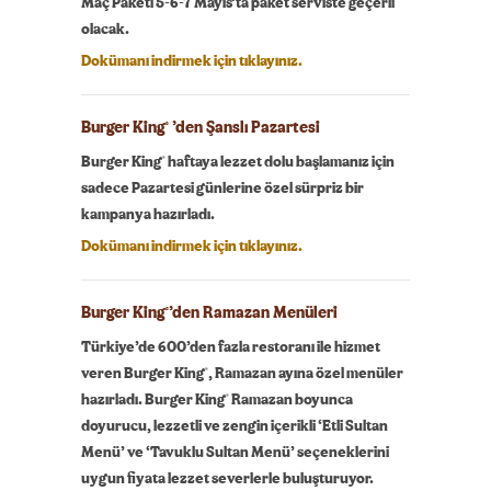
Maç Paketi 5-6-7 Mayıs’ta paket serviste geçerli
olacak.
Dokümanı indirmek için tıklayınız.
Burger King
’den Şanslı Pazartesi
®
®
Burger King
haftaya lezzet dolu başlamanız için
sadece Pazartesi günlerine özel sürpriz bir
kampanya hazırladı.
Dokümanı indirmek için tıklayınız.
Burger King
’den Ramazan Menüleri
®
Türkiye’de 600’den fazla restoranı ile hizmet
®
veren Burger King
, Ramazan ayına özel menüler
®
hazırladı. Burger King
Ramazan boyunca
doyurucu, lezzetli ve zengin içerikli ‘Etli Sultan
Menü’ ve ‘Tavuklu Sultan Menü’ seçeneklerini
uygun fiyata lezzet severlerle buluşturuyor.