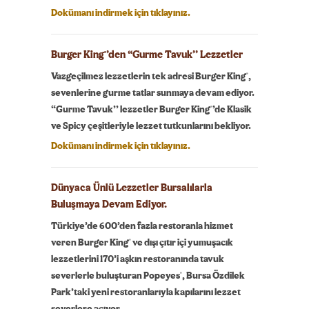
Dokümanı indirmek için tıklayınız.
Burger King
’den “Gurme Tavuk’’ Lezzetler
®
®
Vazgeçilmez lezzetlerin tek adresi Burger King
,
sevenlerine gurme tatlar sunmaya devam ediyor.
®
“Gurme Tavuk’’ lezzetler Burger King
’de Klasik
ve Spicy çeşitleriyle lezzet tutkunlarını bekliyor.
Dokümanı indirmek için tıklayınız.
Dünyaca Ünlü Lezzetler Bursalılarla
Buluşmaya Devam Ediyor.
Türkiye’de 600’den fazla restoranla hizmet
®
veren Burger King
ve dışı çıtır içi yumuşacık
lezzetlerini 170’i aşkın restoranında tavuk
®
severlerle buluşturan Popeyes
, Bursa Özdilek
Park’taki yeni restoranlarıyla kapılarını lezzet