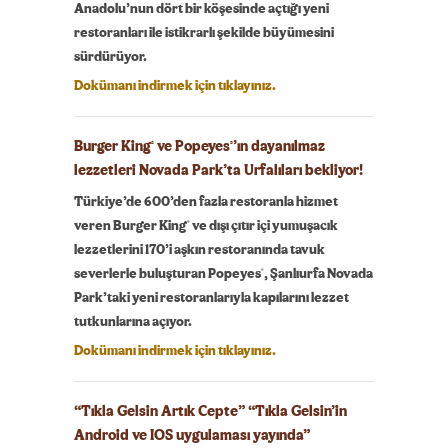
Anadolu’nun dört bir köşesinde açtığı yeni
restoranları ile istikrarlı şekilde büyümesini
sürdürüyor.
Dokümanı indirmek için tıklayınız.
Burger King
ve Popeyes
’ın dayanılmaz
®
®
lezzetleri Novada Park’ta Urfalıları bekliyor!
Türkiye’de 600’den fazla restoranla hizmet
®
veren Burger King
ve dışı çıtır içi yumuşacık
lezzetlerini 170’i aşkın restoranında tavuk
®
severlerle buluşturan Popeyes
, Şanlıurfa Novada
Park’taki yeni restoranlarıyla kapılarını lezzet
tutkunlarına açıyor.
Dokümanı indirmek için tıklayınız.
“Tıkla Gelsin Artık Cepte” “Tıkla Gelsin’in
Android ve IOS uygulaması yayında”