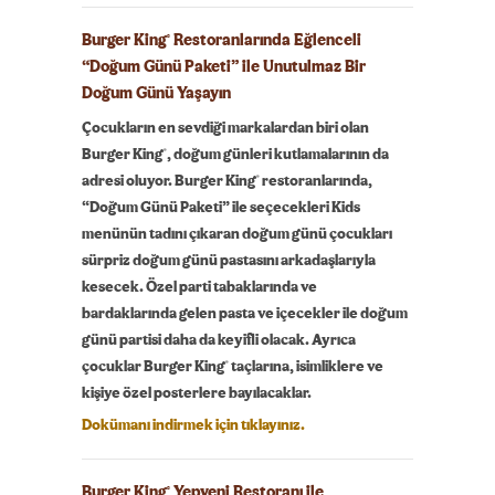
Burger King
Restoranlarında Eğlenceli
®
“Doğum Günü Paketi” ile Unutulmaz Bir
Doğum Günü Yaşayın
Çocukların en sevdiği markalardan biri olan
®
Burger King
, doğum günleri kutlamalarının da
®
adresi oluyor. Burger King
restoranlarında,
“Doğum Günü Paketi” ile seçecekleri Kids
menünün tadını çıkaran doğum günü çocukları
sürpriz doğum günü pastasını arkadaşlarıyla
kesecek. Özel parti tabaklarında ve
bardaklarında gelen pasta ve içecekler ile doğum
günü partisi daha da keyifli olacak. Ayrıca
®
çocuklar Burger King
taçlarına, isimliklere ve
kişiye özel posterlere bayılacaklar.
Dokümanı indirmek için tıklayınız.
Burger King
Yepyeni Restoranı ile
®