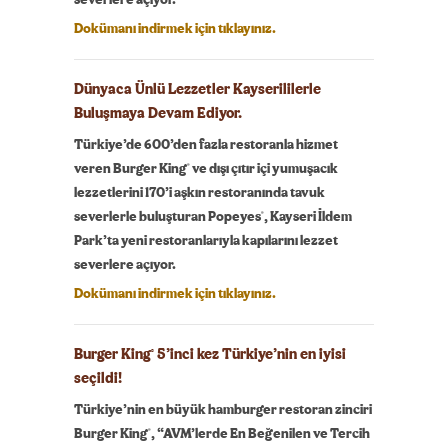
severlere açıyor.
Dokümanı indirmek için tıklayınız.
Dünyaca Ünlü Lezzetler Kayserililerle
Buluşmaya Devam Ediyor.
Türkiye’de 600’den fazla restoranla hizmet
®
veren Burger King
ve dışı çıtır içi yumuşacık
lezzetlerini 170’i aşkın restoranında tavuk
®
severlerle buluşturan Popeyes
, Kayseri İldem
Park’ta yeni restoranlarıyla kapılarını lezzet
severlere açıyor.
Dokümanı indirmek için tıklayınız.
Burger King
5’inci kez Türkiye’nin en iyisi
®
seçildi!
Türkiye’nin en büyük hamburger restoran zinciri
®
Burger King
, “AVM’lerde En Beğenilen ve Tercih