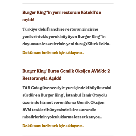
Burger King
’in yeni restoranı Kötekli’de
®
açıldı!
Türkiye’deki franchise restoran zincirine
®
yenilerini ekleyerek büyüyen Burger King
’in
doyumsuz lezzetlerinin yeni durağı Kötekli oldu.
Dokümanı indirmek için tıklayınız.
Burger King
Bursa Gemlik Oksijen AVM’de 2
®
Restoranıyla Açıldı!
TAB Gıda güvencesiyle yurt içindeki büyümesini
®
sürdüren Burger King
, İstanbul-İzmir Otoyolu
üzerinde hizmet veren Bursa Gemlik Oksijen
AVM tesisleri bünyesinde iki restoranı ile
misafirlerinin yolculuklarına lezzet katıyor…
Dokümanı indirmek için tıklayınız.