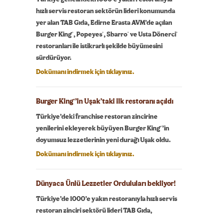
hızlı servis restoran sektörün lideri konumunda
yer alan TAB Gıda, Edirne Erasta AVM’de açılan
®
®
®
®
Burger King
, Popeyes
, Sbarro
ve Usta Dönerci
restoranları ile istikrarlı şekilde büyümesini
sürdürüyor.
Dokümanı indirmek için tıklayınız.
Burger King
’in Uşak’taki ilk restoranı açıldı
®
Türkiye’deki franchise restoran zincirine
®
yenilerini ekleyerek büyüyen Burger King
’in
doyumsuz lezzetlerinin yeni durağı Uşak oldu.
Dokümanı indirmek için tıklayınız.
Dünyaca Ünlü Lezzetler Orduluları bekliyor!
Türkiye’de 1000’e yakın restoranıyla hızlı servis
restoran zinciri sektörü lideri TAB Gıda,