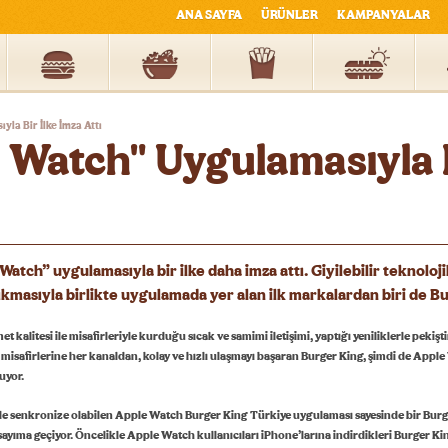
ANA SAYFA
ÜRÜNLER
KAMPANYALAR
la Bir İlke İmza Attı
 Watch" Uygulamasıyla 
Watch” uygulamasıyla bir ilke daha imza attı. Giyilebilir teknoloj
ıkmasıyla birlikte uygulamada yer alan ilk markalardan biri de B
t kalitesi ile misafirleriyle kurduğu sıcak ve samimi iletişimi, yaptığı yeniliklerle peki
 misafirlerine her kanaldan, kolay ve hızlı ulaşmayı başaran Burger King, şimdi de Apple 
uyor.
le senkronize olabilen Apple Watch Burger King Türkiye uygulaması sayesinde bir Burg
 sayıma geçiyor. Öncelikle Apple Watch kullanıcıları iPhone’larına indirdikleri Burger K