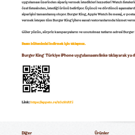
uygulaması üzerinden sipariş vermek istedikleri lezzetleri Watch listele
özel listesinden, istediği ürünü belirliyor. Üçüncü ve dördüncü aşamalarda
siparişini tamamlamış oluyor. Burger King, Apple Watch ile mesaj, e-posta,
vermek isteyen tüm Burger King’çilere sanal restoranlarında hizmet ver
Güler yüzün, sürpriz kampanyaların ve unutulmaz tatların adresi Burger K
Basın bültenimizi indirmek için tıklayınız.
®
Burger King
Türkiye iPhone uygulamasını linke tıklayarak ya d
Link:
https://appsto.re/tr/uShRF.i
Diğer
Ürünler