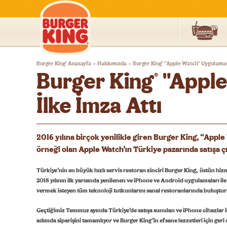
Burger
Burger King
Anasayfa
Hakkımızda
Burger King
"Apple Watch" Uygulamasıy
®
®
>
>
King®
Burger King
"Apple
®
Türkiye
İlke İmza Attı
2016 yılına birçok yenilikle giren Burger King, “Apple 
örneği olan Apple Watch’ın Türkiye pazarında satışa ç
Türkiye’nin en büyük hızlı servis restoran zinciri Burger King, üstün hizme
2015 yılının ilk yarısında yenilenen ve iPhone ve Android uygulamaları ile
vermek isteyen tüm teknoloji tutkunlarını sanal restoranlarında buluştur
Geçtiğimiz Temmuz ayında Türkiye’de satışa sunulan ve iPhone cihazlar i
adımda siparişini tamamlıyor ve Burger King’in efsane lezzetleri için geri