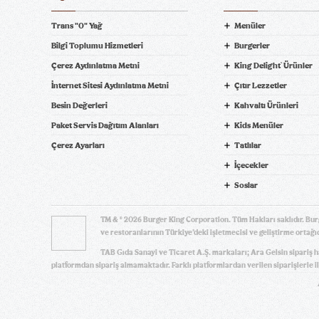
Trans "0" Yağ
Menüler
Bilgi Toplumu Hizmetleri
Burgerler
Çerez Aydınlatma Metni
King Delight
Ürünler
®
ni Bil
İnternet Sitesi Aydınlatma Metni
Çıtır Lezzetler
Besin Değerleri
Kahvaltı Ürünleri
Paket Servis Dağıtım Alanları
Kids Menüler
pariş Ver! tiklagelsin.com
Çerez Ayarları
Tatlılar
İçecekler
Soslar
TM & © 2026 Burger King Corporation. Tüm Hakları saklıdır. Bur
ve restoranlarının Türkiye’deki işletmecisi ve geliştirme ortağıd
TAB Gıda Sanayi ve Ticaret A.Ş. markaları; Ara Gelsin sipariş 
platformdan sipariş almamaktadır. Farklı platformlardan verilen siparişlerle il