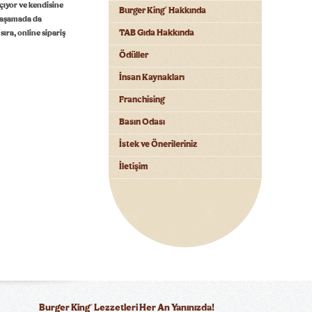
çıyor ve kendisine
Burger King
Hakkında
®
n aşamada da
ıra, online sipariş
TAB Gıda Hakkında
Ödüller
İnsan Kaynakları
Franchising
Basın Odası
İstek ve Önerileriniz
İletişim
®
Burger King
Lezzetleri Her An Yanınızda!