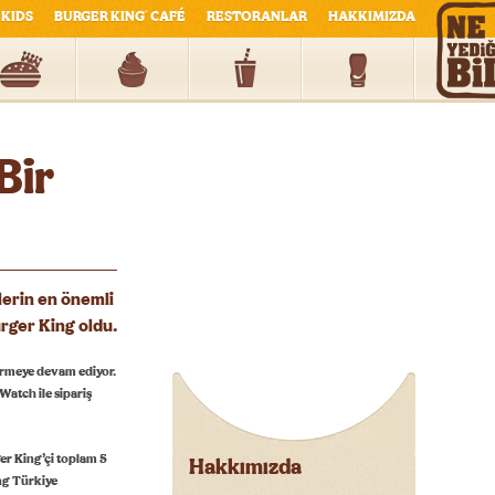
KIDS
BURGER KING
CAFÉ
RESTORANLAR
HAKKIMIZDA
®
Bir
ilerin en önemli
urger King oldu.
ştirmeye devam ediyor.
Watch ile sipariş
er King’çi toplam 5
Hakkımızda
ing Türkiye