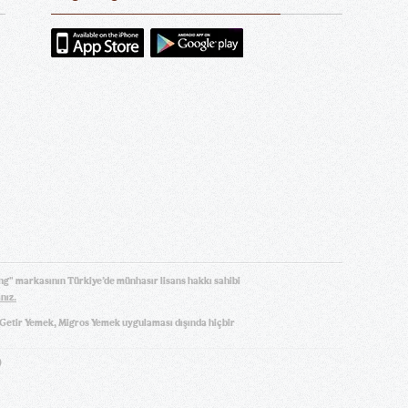
ng" markasının Türkiye’de münhasır lisans hakkı sahibi
ınız.
, Getir Yemek, Migros Yemek uygulaması dışında hiçbir
)