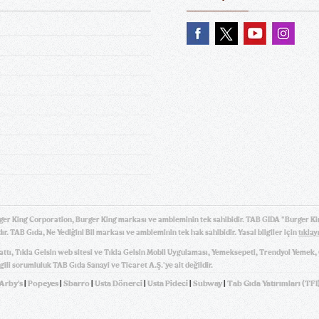
ger King Corporation, Burger King markası ve ambleminin tek sahibidir. TAB GIDA "Burger Ki
ır. TAB Gıda, Ne Yediğini Bil markası ve ambleminin tek hak sahibidir. Yasal bilgiler için
tıklay
hattı, Tıkla Gelsin web sitesi ve Tıkla Gelsin Mobil Uygulaması, Yemeksepeti, Trendyol Yemek
gili sorumluluk TAB Gıda Sanayi ve Ticaret A.Ş.'ye ait değildir.
Arby's
|
Popeyes
|
Sbarro
|
Usta Dönerci
|
Usta Pideci
|
Subway
|
Tab Gıda Yatırımları (TFI