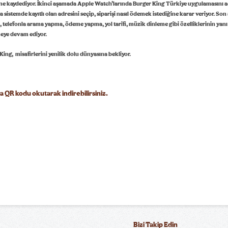
rine kaydediyor. İkinci aşamada Apple Watch’larında Burger King Türkiye uygulamasını a
 sistemde kayıtlı olan adresini seçip, siparişi nasıl ödemek istediğine karar veriyor. So
 telefonla arama yapma, ödeme yapma, yol tarifi, müzik dinleme gibi özelliklerinin yanı s
meye devam ediyor.
ing, misafirlerini yenilik dolu dünyasına bekliyor.
a QR kodu okutarak indirebilirsiniz.
Bizi Takip Edin