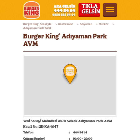
TIKLA
GELSİN
Burger
Burger King
Anasayfa
Restoranlar
Adıyaman
Merkez
®
>
>
>
>
King®
Adıyaman Park AVM
Burger King
Adıyaman Park
®
Türkiye
AVM
Yeni Sanayi Mahallesi 2870 Sokak Adıyaman Park AVM
Kat: 2 No: 2K-KA-16-17
Telefon
444 54 64
Çalışma Saatleri
10:00 - 22:00