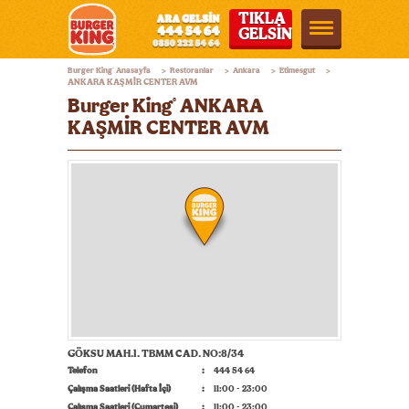
TIKLA
GELSİN
Burger
Burger King
Anasayfa
Restoranlar
Ankara
Etimesgut
®
>
>
>
>
King®
ANKARA KAŞMİR CENTER AVM
Burger King
ANKARA
®
Türkiye
KAŞMİR CENTER AVM
GÖKSU MAH.1. TBMM CAD. NO:8/34
Telefon
444 54 64
Çalışma Saatleri (Hafta İçi)
11:00 - 23:00
Çalışma Saatleri (Cumartesi)
11:00 - 23:00