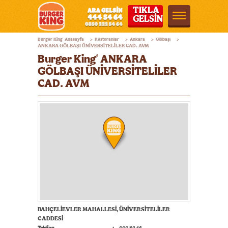
TIKLA
GELSİN
Burger
Burger King
Anasayfa
Restoranlar
Ankara
Gölbaşı
®
>
>
>
>
King®
ANKARA GÖLBAŞI ÜNİVERSİTELİLER CAD. AVM
Burger King
ANKARA
®
Türkiye
GÖLBAŞI ÜNİVERSİTELİLER
CAD. AVM
BAHÇELİEVLER MAHALLESİ, ÜNİVERSİTELİLER
CADDESİ