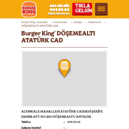
TIKLA
GELSİN
Burger
Burger King
Anasayfa
Restoranlar
Antalya
Döşemealtı
®
>
>
>
>
King®
DÖŞEMEALTI ATATÜRK CAD
Burger King
DÖŞEMEALTI
®
Türkiye
ATATÜRK CAD
ALTINKALE MAHALLESİ ATATÜRK CADDESİ ŞERİFE
HANIM APT. NO:260 DÖŞEMEALTI / ANTALYA
Telefon
444 54 64
Çalışma Saatleri
-