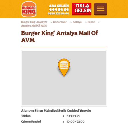
TIKLA
GELSİN
Burger
Burger King
Anasayfa
Restoranlar
Antalya
Kepez
®
>
>
>
>
King®
Antalya Mall Of AVM
Burger King
Antalya Mall Of
®
Türkiye
AVM
Altınova Sinan Mahallesi Serik Caddesi Yanyolu
Telefon
444 54 64
Çalışma Saatleri
10:00 - 22:00