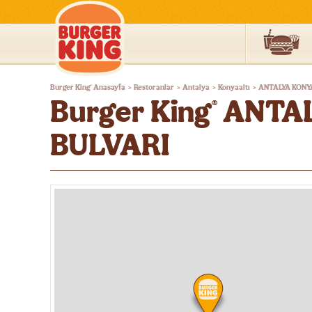
Burger
Burger King
Anasayfa
Restoranlar
Antalya
Konyaaltı
ANTALYA KONY
®
>
>
>
>
King®
Burger King
ANTAL
®
Türkiye
BULVARI