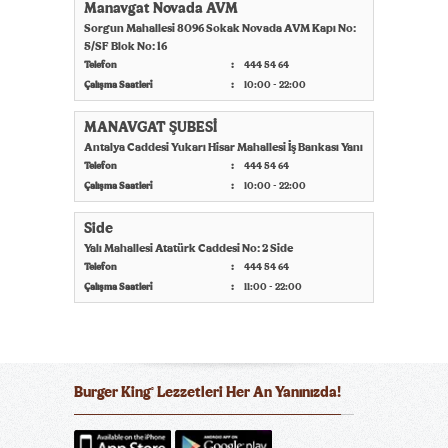
Manavgat Novada AVM
Sorgun Mahallesi 8096 Sokak Novada AVM Kapı No:
5/SF Blok No: 16
Telefon
444 54 64
Çalışma Saatleri
10:00 - 22:00
MANAVGAT ŞUBESİ
Antalya Caddesi Yukarı Hisar Mahallesi İş Bankası Yanı
Telefon
444 54 64
Çalışma Saatleri
10:00 - 22:00
Side
Yalı Mahallesi Atatürk Caddesi No: 2 Side
Telefon
444 54 64
Çalışma Saatleri
11:00 - 22:00
Burger King
Lezzetleri Her An Yanınızda!
®