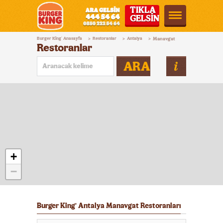
TIKLA
GELSİN
Burger
Burger King
Anasayfa
Restoranlar
Antalya
Manavgat
®
>
>
>
King®
Restoranlar
Türkiye
ARA
+
−
Burger King
Antalya Manavgat Restoranları
®