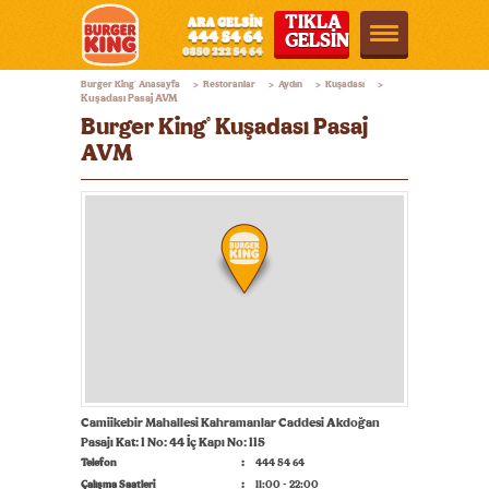
TIKLA
GELSİN
Burger
Burger King
Anasayfa
Restoranlar
Aydın
Kuşadası
®
>
>
>
>
King®
Kuşadası Pasaj AVM
Burger King
Kuşadası Pasaj
®
Türkiye
AVM
Camiikebir Mahallesi Kahramanlar Caddesi Akdoğan
Pasajı Kat: 1 No: 44 İç Kapı No: 115
Telefon
444 54 64
Çalışma Saatleri
11:00 - 22:00