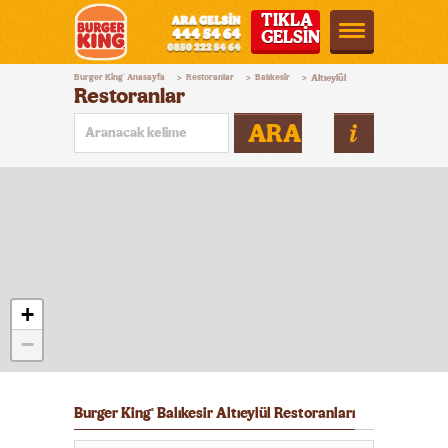
TIKLA
GELSİN
Burger
Burger King
Anasayfa
Restoranlar
Balıkesir
Altıeylül
®
>
>
>
King®
Restoranlar
Türkiye
ARA
+
−
Burger King
Balıkesir Altıeylül Restoranları
®