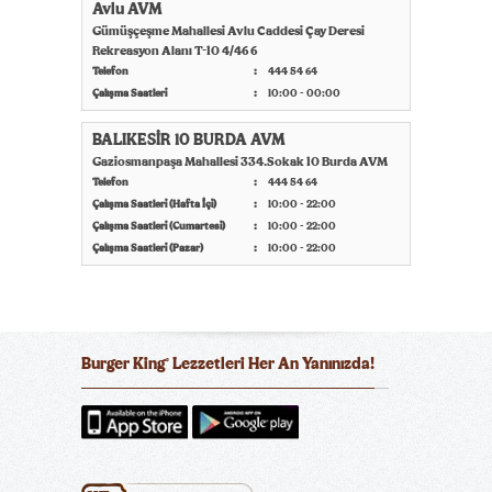
Avlu AVM
Gümüşçeşme Mahallesi Avlu Caddesi Çay Deresi
Rekreasyon Alanı T-10 4/46 6
Telefon
444 54 64
Çalışma Saatleri
10:00 - 00:00
BALIKESİR 10 BURDA AVM
Gaziosmanpaşa Mahallesi 334.Sokak 10 Burda AVM
Telefon
444 54 64
Çalışma Saatleri (Hafta İçi)
10:00 - 22:00
Çalışma Saatleri (Cumartesi)
10:00 - 22:00
Çalışma Saatleri (Pazar)
10:00 - 22:00
Burger King
Lezzetleri Her An Yanınızda!
®