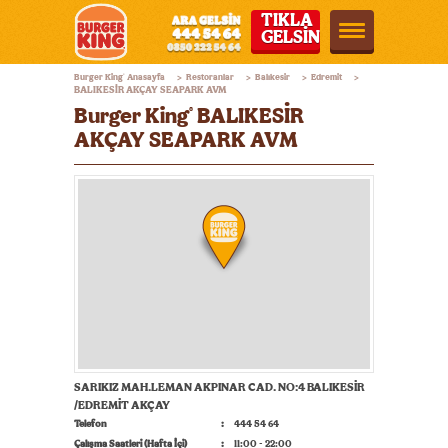
TIKLA
GELSİN
Burger
Burger King
Anasayfa
Restoranlar
Balıkesir
Edremit
®
>
>
>
>
King®
BALIKESİR AKÇAY SEAPARK AVM
Burger King
BALIKESİR
®
Türkiye
AKÇAY SEAPARK AVM
SARIKIZ MAH.LEMAN AKPINAR CAD. NO:4 BALIKESİR
/EDREMİT AKÇAY
Telefon
444 54 64
Çalışma Saatleri (Hafta İçi)
11:00 - 22:00