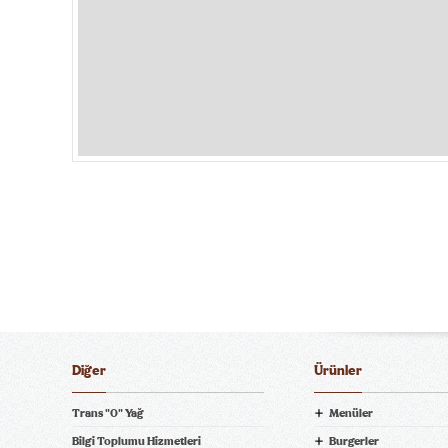
Diğer
Ürünler
Trans "0" Yağ
Menüler
Bilgi Toplumu Hizmetleri
Burgerler