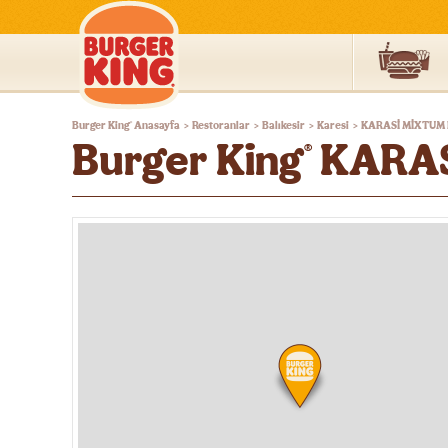
Burger
Burger King
Anasayfa
Restoranlar
Balıkesir
Karesi
KARASİ MİXTUM 
®
>
>
>
>
King®
Burger King
KARAS
®
Türkiye