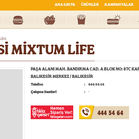
ANA SAYFA
ÜRÜNLER
KAMPANYALAR
LİFE
İ MİXTUM LİFE
PAŞA ALANI MAH. BANDIRMA CAD. A BLOK NO: 87C KAR
BALIKESİR MERKEZ / BALIKESİR
Telefon
444 54 64
Çalışma Saatleri
-
444 54 64