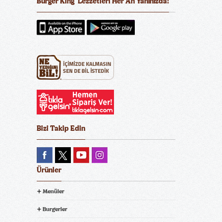
Burger King
Lezzetleri Her An Yanınızda!
®
Bizi Takip Edin
Ürünler
Menüler
Burgerler