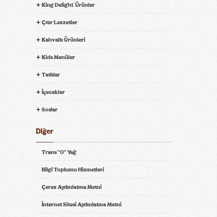
King Delight
Ürünler
®
Çıtır Lezzetler
Kahvaltı Ürünleri
Kids Menüler
Tatlılar
İçecekler
Soslar
Diğer
Trans "0" Yağ
Bilgi Toplumu Hizmetleri
Çerez Aydınlatma Metni
İnternet Sitesi Aydınlatma Metni