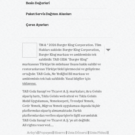
Besin Değerleri
Paket Servis Dağıtım Alanları
Çerez Ayarları
TM & © 2026 Burger King Corporation. Tüm
Hakları saklıdır. Burger King Corporation,
Burger King markası ve ambleminin tek
sahibidir. TAB GIDA "Burger King"
markasının Türkiye’de münhasır lisans hakkı sahibi ve
restoranlarının Türkiye’deki işletmecisi ve geliştirme
ortağıdır. TAB Gıda, Ne Yediğini Bil markası ve
ambleminin tek hak sahibidir. Yasal bilgiler için
tıklayınız.
TAB Gıda Sanayi ve Ticaret A.Ş. markaları; Ara Gelsin
sipariş hattı, Tıkla Gelsin web sitesi ve Tıkla Gelsin
Mobil Uygulaması, Yemeksepeti, Trendyol Yemek,
Getir Yemek, Migros Yemek uygulaması dışında hiçbir
platformdan sipariş almamaktadır. Farklı
platformlardan verilen siparişlerle ilgili sorumluluk
TAB Gıda Sanayi ve Ticaret A.Ş.'ye ait değildir.
All rights reserved....
Arby's
|
Popeyes
|
Sbarro
|
Usta Dönerci
|
Usta Pideci
|