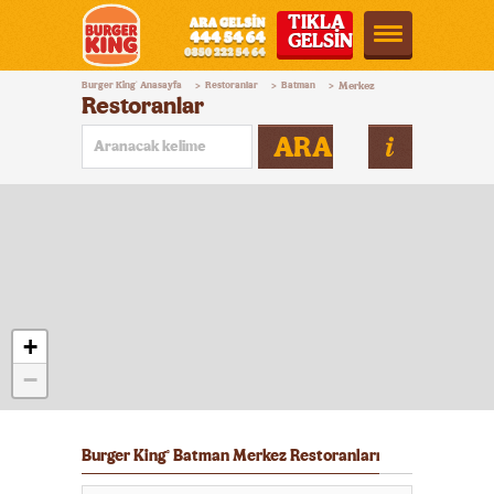
TIKLA
GELSİN
Burger
Burger King
Anasayfa
Restoranlar
Batman
Merkez
®
>
>
>
King®
Restoranlar
Türkiye
ARA
+
−
Burger King
Batman Merkez Restoranları
®