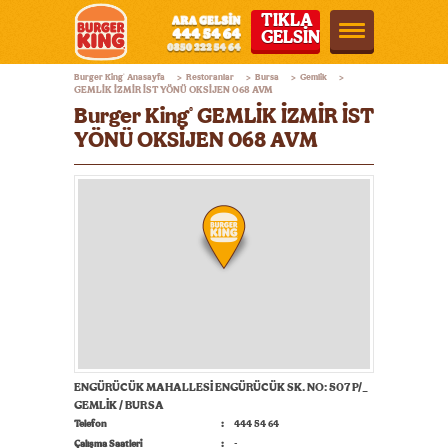
TIKLA
GELSİN
Burger
Burger King
Anasayfa
Restoranlar
Bursa
Gemlik
®
>
>
>
>
King®
GEMLİK İZMİR İST YÖNÜ OKSİJEN 068 AVM
Burger King
GEMLİK İZMİR İST
®
Türkiye
YÖNÜ OKSİJEN 068 AVM
ENGÜRÜCÜK MAHALLESİ ENGÜRÜCÜK SK. NO: 507 P/_
GEMLİK / BURSA
Telefon
444 54 64
Çalışma Saatleri
-