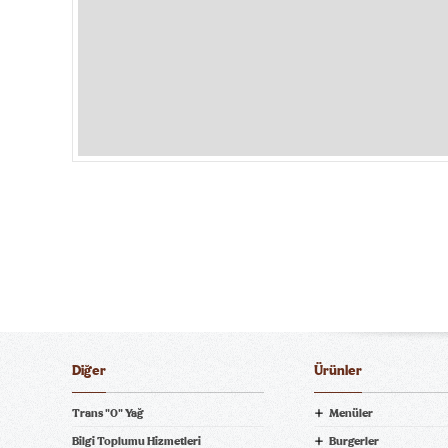
Diğer
Ürünler
Trans "0" Yağ
Menüler
Bilgi Toplumu Hizmetleri
Burgerler