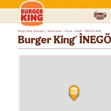
Burger
Burger King
Anasayfa
Restoranlar
Bursa
İnegöl
İNEGÖL AVM
®
>
>
>
>
King®
Burger King
İNEGÖ
®
Türkiye