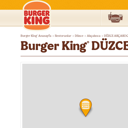
Burger
Burger King
Anasayfa
Restoranlar
Düzce
Akçakoca
DÜZCE AKÇAKOC
®
>
>
>
>
King®
Burger King
DÜZCE
®
Türkiye