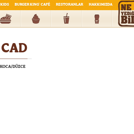
KIDS
BURGER KING
CAFÉ
RESTORANLAR
HAKKIMIZDA
®
 CAD
AKOCA/DÜZCE