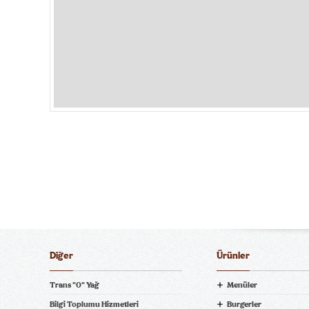
Diğer
Ürünler
Trans "0" Yağ
Menüler
Bilgi Toplumu Hizmetleri
Burgerler