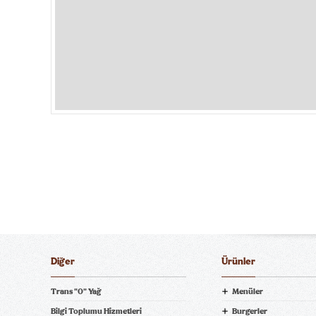
Diğer
Ürünler
Trans "0" Yağ
Menüler
Bilgi Toplumu Hizmetleri
Burgerler