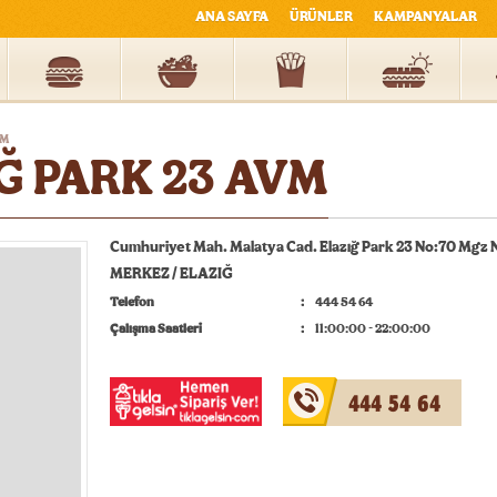
ANA SAYFA
ÜRÜNLER
KAMPANYALAR
VM
Ğ PARK 23 AVM
Cumhuriyet Mah. Malatya Cad. Elazığ Park 23 No:70 Mgz
MERKEZ / ELAZIĞ
Telefon
444 54 64
Çalışma Saatleri
11:00:00 - 22:00:00
444 54 64