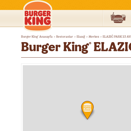
Burger
Burger King
Anasayfa
Restoranlar
Elazığ
Merkez
ELAZIĞ PARK 23 A
®
>
>
>
>
King®
Burger King
ELAZI
®
Türkiye