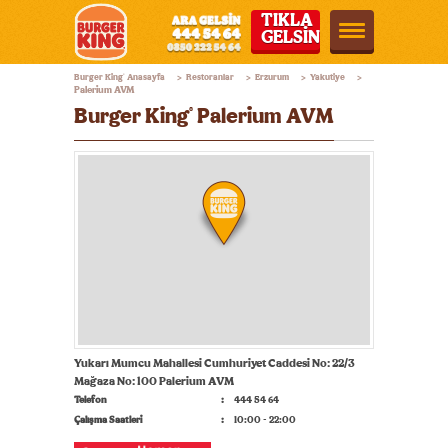
TIKLA
GELSİN
Burger
Burger King
Anasayfa
Restoranlar
Erzurum
Yakutiye
®
>
>
>
>
King®
Palerium AVM
Burger King
Palerium AVM
®
Türkiye
Yukarı Mumcu Mahallesi Cumhuriyet Caddesi No: 22/3
Mağaza No: 100 Palerium AVM
Telefon
444 54 64
Çalışma Saatleri
10:00 - 22:00