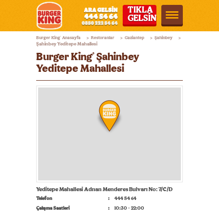
TIKLA
GELSİN
Burger
Burger King
Anasayfa
Restoranlar
Gaziantep
Şahinbey
®
>
>
>
>
King®
Şahinbey Yeditepe Mahallesi
Burger King
Şahinbey
®
Türkiye
Yeditepe Mahallesi
Yeditepe Mahallesi Adnan Menderes Bulvarı No: 7/C/D
Telefon
444 54 64
Çalışma Saatleri
10:30 - 22:00