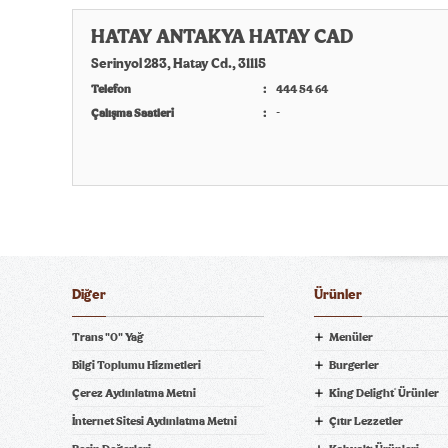
HATAY ANTAKYA HATAY CAD
Serinyol 283, Hatay Cd., 31115
Telefon
444 54 64
Çalışma Saatleri
-
Diğer
Ürünler
Trans "0" Yağ
Menüler
Bilgi Toplumu Hizmetleri
Burgerler
Çerez Aydınlatma Metni
King Delight
Ürünler
®
ni Bil
İnternet Sitesi Aydınlatma Metni
Çıtır Lezzetler