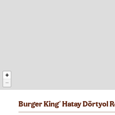
+
−
Burger King
Hatay Dörtyol R
®