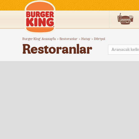
Burger
Burger King
Anasayfa
Restoranlar
Hatay
Dörtyol
®
>
>
>
King®
Restoranlar
Türkiye