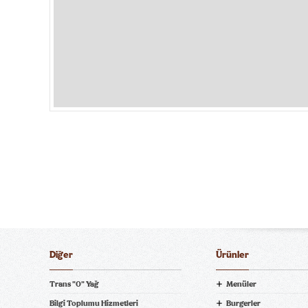
Diğer
Ürünler
Trans "0" Yağ
Menüler
Bilgi Toplumu Hizmetleri
Burgerler