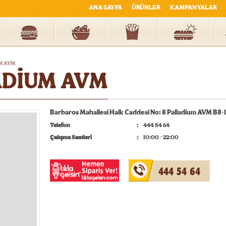
ANA SAYFA
ÜRÜNLER
KAMPANYALAR
M AVM
DİUM AVM
Barbaros Mahallesi Halk Caddesi No: 8 Palladium AVM B8-1
Telefon
444 54 64
Çalışma Saatleri
10:00 - 22:00
444 54 64