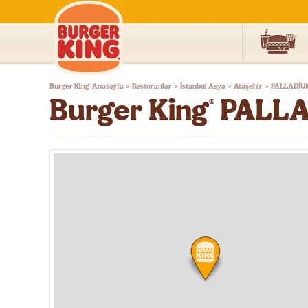
Burger
Burger King
Anasayfa
Restoranlar
İstanbul Asya
Ataşehir
PALLADİU
®
>
>
>
>
King®
Burger King
PALLA
®
Türkiye