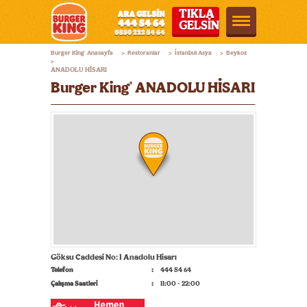
TIKLA
GELSİN
Burger
Burger King
Anasayfa
Restoranlar
İstanbul Asya
Beykoz
®
>
>
>
King®
>
ANADOLU HİSARI
Türkiye
Burger King
ANADOLU HİSARI
®
Göksu Caddesi No: 1 Anadolu Hisarı
Telefon
444 54 64
Çalışma Saatleri
11:00 - 22:00