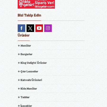
Bizi Takip Edin
Ürünler
Menüler
Burgerler
King Delight
Ürünler
®
Çıtır Lezzetler
Kahvaltı Ürünleri
Kids Menüler
Tatlılar
İçecekler