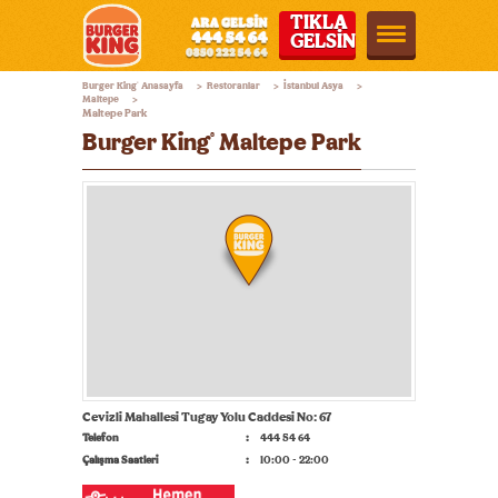
TIKLA
GELSİN
Burger
Burger King
Anasayfa
Restoranlar
İstanbul Asya
®
>
>
>
King®
Maltepe
>
Maltepe Park
Türkiye
Burger King
Maltepe Park
®
Cevizli Mahallesi Tugay Yolu Caddesi No: 67
Telefon
444 54 64
Çalışma Saatleri
10:00 - 22:00