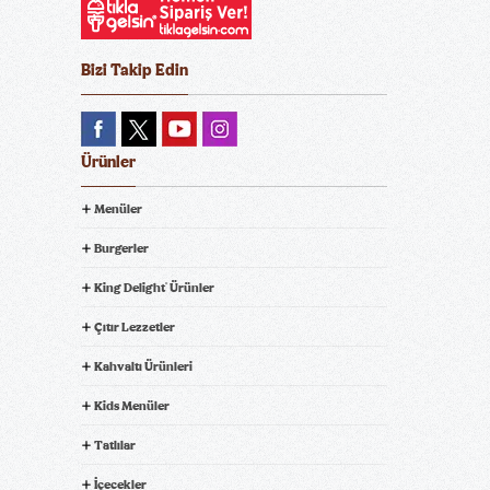
Bizi Takip Edin
Ürünler
Menüler
Burgerler
King Delight
Ürünler
®
Çıtır Lezzetler
Kahvaltı Ürünleri
Kids Menüler
Tatlılar
İçecekler