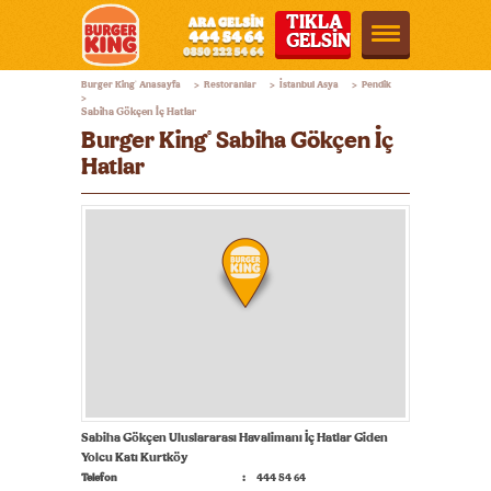
TIKLA
GELSİN
Burger
Burger King
Anasayfa
Restoranlar
İstanbul Asya
Pendik
®
>
>
>
King®
>
Sabiha Gökçen İç Hatlar
Türkiye
Burger King
Sabiha Gökçen İç
®
Hatlar
Sabiha Gökçen Uluslararası Havalimanı İç Hatlar Giden
Yolcu Katı Kurtköy
Telefon
444 54 64