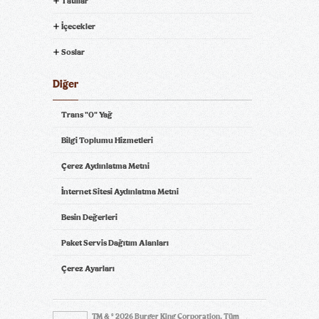
Tatlılar
İçecekler
Soslar
Diğer
Trans "0" Yağ
Bilgi Toplumu Hizmetleri
Çerez Aydınlatma Metni
İnternet Sitesi Aydınlatma Metni
Besin Değerleri
Paket Servis Dağıtım Alanları
Çerez Ayarları
TM & © 2026 Burger King Corporation. Tüm