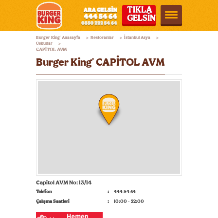
TIKLA
GELSİN
Burger
Burger King
Anasayfa
Restoranlar
İstanbul Asya
®
>
>
>
King®
Üsküdar
>
CAPİTOL AVM
Türkiye
Burger King
CAPİTOL AVM
®
Capitol AVM No: 13/14
Telefon
444 54 64
Çalışma Saatleri
10:00 - 22:00