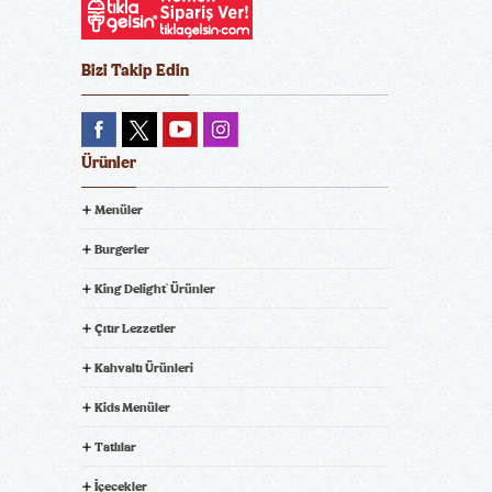
Bizi Takip Edin
Ürünler
Menüler
Burgerler
King Delight
Ürünler
®
Çıtır Lezzetler
Kahvaltı Ürünleri
Kids Menüler
Tatlılar
İçecekler