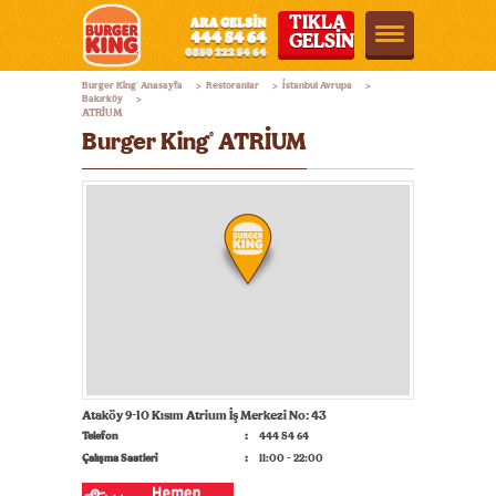
TIKLA
GELSİN
Burger
Burger King
Anasayfa
Restoranlar
İstanbul Avrupa
®
>
>
>
King®
Bakırköy
>
ATRİUM
Türkiye
Burger King
ATRİUM
®
Ataköy 9-10 Kısım Atrium İş Merkezi No: 43
Telefon
444 54 64
Çalışma Saatleri
11:00 - 22:00