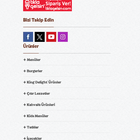
Bizi Takip Edin
Ürünler
Menüler
Burgerler
King Delight
Ürünler
®
Çıtır Lezzetler
Kahvaltı Ürünleri
Kids Menüler
Tatlılar
İçecekler