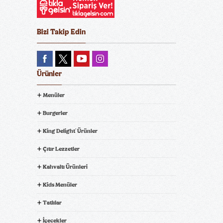
Bizi Takip Edin
Ürünler
Menüler
Burgerler
King Delight
Ürünler
®
Çıtır Lezzetler
Kahvaltı Ürünleri
Kids Menüler
Tatlılar
İçecekler