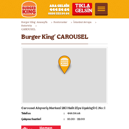
TIKLA
GELSİN
Burger
Burger King
Anasayfa
Restoranlar
İstanbul Avrupa
®
>
>
>
King®
Bakırköy
>
CAROUSEL
Türkiye
Burger King
CAROUSEL
®
Carousel Alışveriş Merkezi 2K1 Halit Ziya Uşaklıgil C.No: 1
Telefon
444 54 64
Çalışma Saatleri
10:30 - 22:00