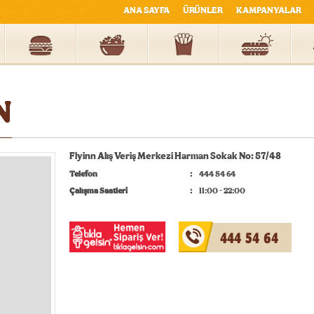
ANA SAYFA
ÜRÜNLER
KAMPANYALAR
N
Flyinn Alış Veriş Merkezi Harman Sokak No: 57/48
Telefon
444 54 64
Çalışma Saatleri
11:00 - 22:00
444 54 64