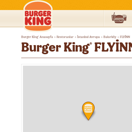
Burger
Burger King
Anasayfa
Restoranlar
İstanbul Avrupa
Bakırköy
FLYİNN
®
>
>
>
>
King®
Burger King
FLYİN
®
Türkiye