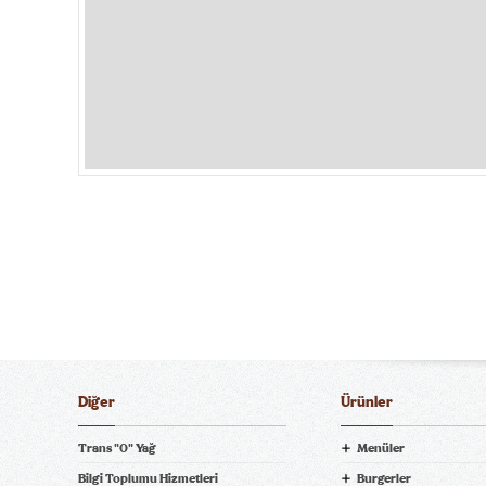
Diğer
Ürünler
Trans "0" Yağ
Menüler
Bilgi Toplumu Hizmetleri
Burgerler