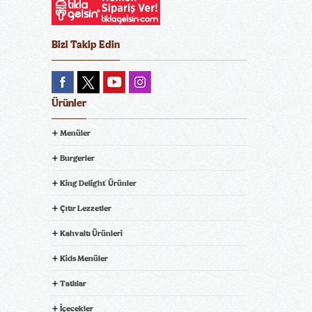
Bizi Takip Edin
Ürünler
Menüler
Burgerler
King Delight
Ürünler
®
Çıtır Lezzetler
Kahvaltı Ürünleri
Kids Menüler
Tatlılar
İçecekler