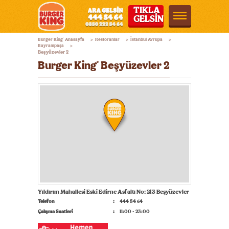
TIKLA
GELSİN
Burger
Burger King
Anasayfa
Restoranlar
İstanbul Avrupa
®
>
>
>
King®
Bayrampaşa
>
Beşyüzevler 2
Türkiye
Burger King
Beşyüzevler 2
®
Yıldırım Mahallesi Eski Edirne Asfaltı No: 213 Beşyüzevler
Telefon
444 54 64
Çalışma Saatleri
11:00 - 23:00