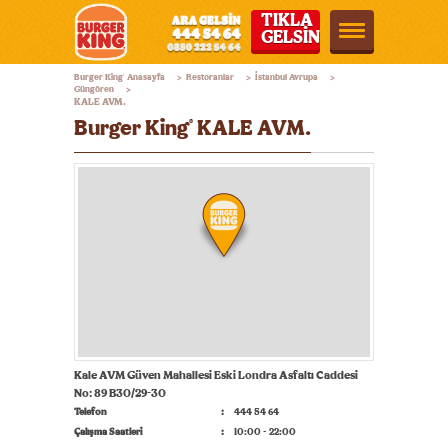
TIKLA
GELSİN
Burger
Burger King
Anasayfa
Restoranlar
İstanbul Avrupa
®
>
>
>
King®
Güngören
>
KALE AVM.
Türkiye
Burger King
KALE AVM.
®
Kale AVM Güven Mahallesi Eski Londra Asfaltı Caddesi
No: 89 B30/29-30
Telefon
444 54 64
Çalışma Saatleri
10:00 - 22:00