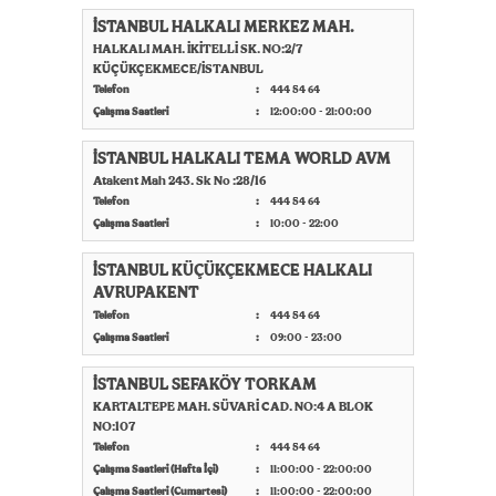
İSTANBUL HALKALI MERKEZ MAH.
HALKALI MAH. İKİTELLİ SK. NO:2/7
KÜÇÜKÇEKMECE/İSTANBUL
Telefon
444 54 64
Çalışma Saatleri
12:00:00 - 21:00:00
İSTANBUL HALKALI TEMA WORLD AVM
Atakent Mah 243. Sk No :28/16
Telefon
444 54 64
Çalışma Saatleri
10:00 - 22:00
İSTANBUL KÜÇÜKÇEKMECE HALKALI
AVRUPAKENT
Telefon
444 54 64
Çalışma Saatleri
09:00 - 23:00
İSTANBUL SEFAKÖY TORKAM
KARTALTEPE MAH. SÜVARİ CAD. NO:4 A BLOK
NO:107
Telefon
444 54 64
Çalışma Saatleri (Hafta İçi)
11:00:00 - 22:00:00
Çalışma Saatleri (Cumartesi)
11:00:00 - 22:00:00