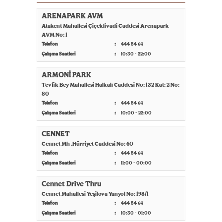
ARENAPARK AVM
Atakent Mahallesi Çiçeklivadi Caddesi Arenapark
AVM No: 1
Telefon
444 54 64
Çalışma Saatleri
10:30 - 22:00
ARMONİ PARK
Tevfik Bey Mahallesi Halkalı Caddesi No: 132 Kat: 2 No:
80
Telefon
444 54 64
Çalışma Saatleri
10:00 - 22:00
CENNET
Cennet Mh .Hürriyet Caddesi No: 60
Telefon
444 54 64
Çalışma Saatleri
11:00 - 00:00
Cennet Drive Thru
Cennet Mahallesi Yeşilova Yanyol No: 198/1
Telefon
444 54 64
Çalışma Saatleri
10:30 - 01:00