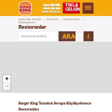
TIKLA
GELSİN
Burger
Burger King
Anasayfa
Restoranlar
İstanbul Avrupa
®
>
>
>
King®
Küçükçekmece
Restoranlar
Türkiye
ARA
+
−
Burger King
İstanbul Avrupa Küçükçekmece
®
Restoranları