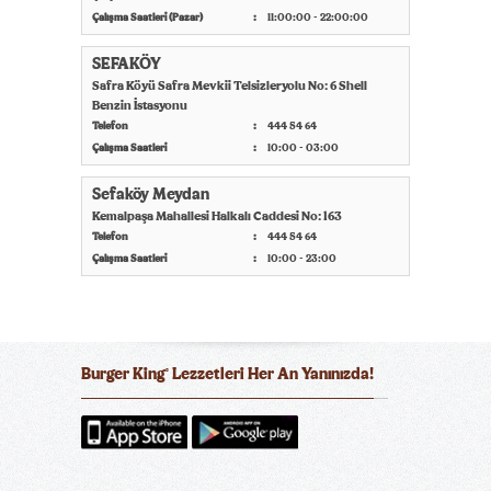
Çalışma Saatleri (Pazar)
11:00:00 - 22:00:00
SEFAKÖY
Safra Köyü Safra Mevkii Telsizleryolu No: 6 Shell
Benzin İstasyonu
Telefon
444 54 64
Çalışma Saatleri
10:00 - 03:00
Sefaköy Meydan
Kemalpaşa Mahallesi Halkalı Caddesi No: 163
Telefon
444 54 64
Çalışma Saatleri
10:00 - 23:00
Burger King
Lezzetleri Her An Yanınızda!
®