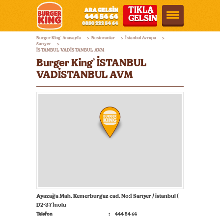
TIKLA
GELSİN
Burger
Burger King
Anasayfa
Restoranlar
İstanbul Avrupa
®
>
>
>
King®
Sarıyer
>
İSTANBUL VADİSTANBUL AVM
Türkiye
Burger King
İSTANBUL
®
VADİSTANBUL AVM
Ayazağa Mah. Kemerburgaz cad. No:1 Sarıyer / istanbul (
D2-37 )nolu
Telefon
444 54 64