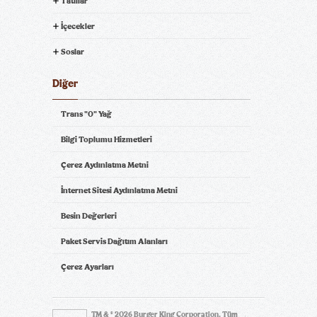
Tatlılar
İçecekler
Soslar
Diğer
Trans "0" Yağ
Bilgi Toplumu Hizmetleri
Çerez Aydınlatma Metni
İnternet Sitesi Aydınlatma Metni
Besin Değerleri
Paket Servis Dağıtım Alanları
Çerez Ayarları
TM & © 2026 Burger King Corporation. Tüm