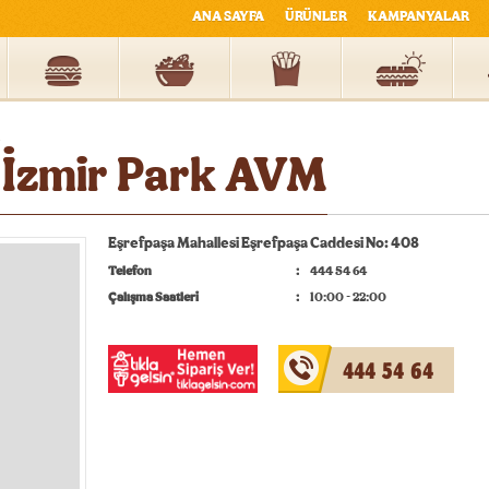
ANA SAYFA
ÜRÜNLER
KAMPANYALAR
İzmir Park AVM
Eşrefpaşa Mahallesi Eşrefpaşa Caddesi No: 408
Telefon
444 54 64
Çalışma Saatleri
10:00 - 22:00
444 54 64