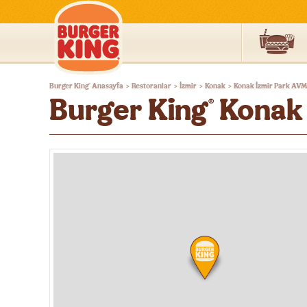
Burger
Burger King
Anasayfa
Restoranlar
İzmir
Konak
Konak İzmir Park AVM
®
>
>
>
>
King®
Burger King
Konak 
®
Türkiye