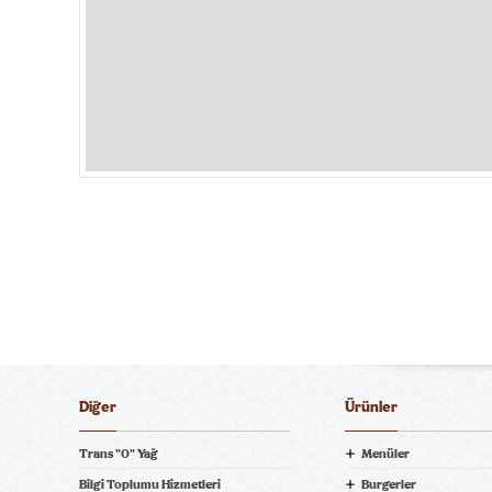
Diğer
Ürünler
Trans "0" Yağ
Menüler
Bilgi Toplumu Hizmetleri
Burgerler