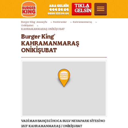
TIKLA
GELSİN
Burger
Burger King
Anasayfa
Restoranlar
Kahramanmaraş
®
>
>
>
King®
Onikişubat
>
KAHRAMANMARAŞ ONİKİŞUBAT
Türkiye
Burger King
®
KAHRAMANMARAŞ
ONİKİŞUBAT
VADİ MAH BAHÇECİ HOCA BULV NEVAPARK SİTESİ NO
25/F KAHRAMANMARAŞ / ONİKİŞUBAT