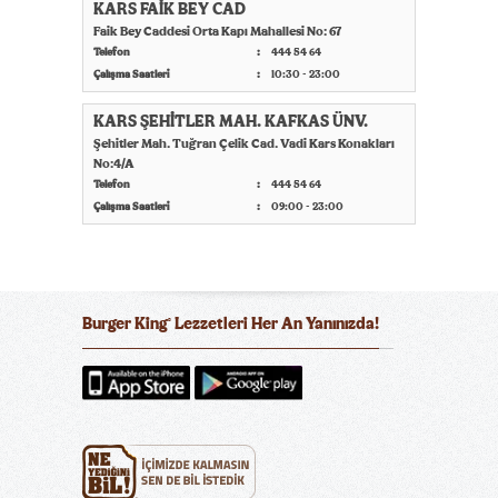
KARS FAİK BEY CAD
Faik Bey Caddesi Orta Kapı Mahallesi No: 67
Telefon
444 54 64
Çalışma Saatleri
10:30 - 23:00
KARS ŞEHİTLER MAH. KAFKAS ÜNV.
Şehitler Mah. Tuğran Çelik Cad. Vadi Kars Konakları
No:4/A
Telefon
444 54 64
Çalışma Saatleri
09:00 - 23:00
Burger King
Lezzetleri Her An Yanınızda!
®