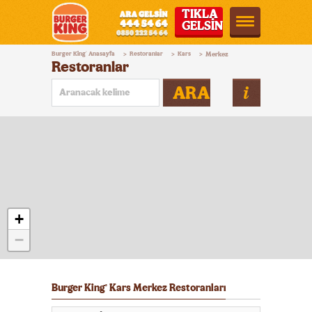
TIKLA
GELSİN
Burger
Burger King
Anasayfa
Restoranlar
Kars
Merkez
®
>
>
>
King®
Restoranlar
Türkiye
ARA
+
−
Burger King
Kars Merkez Restoranları
®