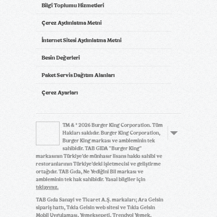
Bilgi Toplumu Hizmetleri
Çerez Aydınlatma Metni
İnternet Sitesi Aydınlatma Metni
Besin Değerleri
Paket Servis Dağıtım Alanları
Çerez Ayarları
TM & © 2026 Burger King Corporation. Tüm
Hakları saklıdır. Burger King Corporation,
Burger King markası ve ambleminin tek
sahibidir. TAB GIDA "Burger King"
markasının Türkiye’de münhasır lisans hakkı sahibi ve
restoranlarının Türkiye’deki işletmecisi ve geliştirme
ortağıdır. TAB Gıda, Ne Yediğini Bil markası ve
ambleminin tek hak sahibidir. Yasal bilgiler için
tıklayınız.
TAB Gıda Sanayi ve Ticaret A.Ş. markaları; Ara Gelsin
sipariş hattı, Tıkla Gelsin web sitesi ve Tıkla Gelsin
Mobil Uygulaması, Yemeksepeti, Trendyol Yemek,