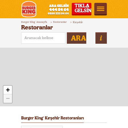
TIKLA
GELSİN
Burger
Burger King
Anasayfa
Restoranlar
Kırşehir
®
>
>
King®
Restoranlar
Türkiye
ARA
+
−
Burger King
Kırşehir Restoranları
®