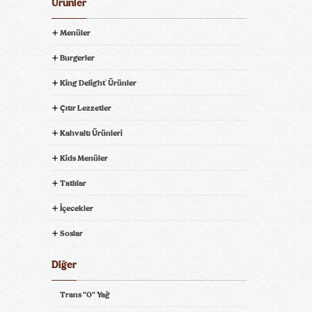
Ürünler
Menüler
Burgerler
King Delight
Ürünler
®
Çıtır Lezzetler
Kahvaltı Ürünleri
Kids Menüler
Tatlılar
İçecekler
Soslar
Diğer
Trans "0" Yağ