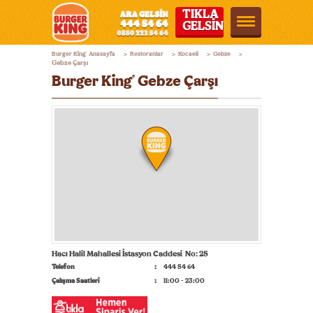
TIKLA
GELSİN
Burger
Burger King
Anasayfa
Restoranlar
Kocaeli
Gebze
®
>
>
>
>
King®
Gebze Çarşı
Burger King
Gebze Çarşı
®
Türkiye
Hacı Halil Mahallesi İstasyon Caddesi No: 25
Telefon
444 54 64
Çalışma Saatleri
11:00 - 23:00