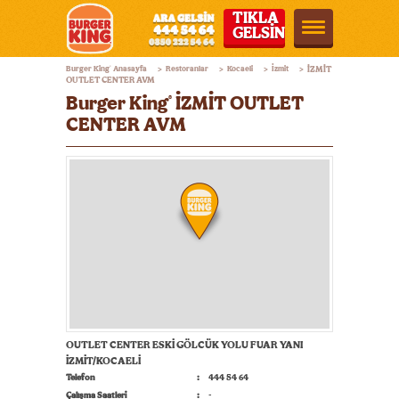
TIKLA
GELSİN
Burger
Burger King
Anasayfa
Restoranlar
Kocaeli
İzmit
İZMİT
®
>
>
>
>
King®
OUTLET CENTER AVM
Burger King
İZMİT OUTLET
®
Türkiye
CENTER AVM
OUTLET CENTER ESKİ GÖLCÜK YOLU FUAR YANI
İZMİT/KOCAELİ
Telefon
444 54 64
Çalışma Saatleri
-